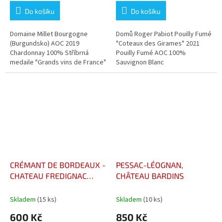
Do košíku
Do košíku
Domaine Millet Bourgogne
Domů Roger Pabiot Pouilly Fumé
(Burgundsko) AOC 2019
"Coteaux des Girames" 2021
Chardonnay 100% Stříbrná
Pouilly Fumé AOC 100%
medaile "Grands vins de France"
Sauvignon Blanc
CRÉMANT DE BORDEAUX -
PESSAC-LÉOGNAN,
CHATEAU FREDIGNAC
CHÂTEAU BARDINS
COINCE TA BULLE
Skladem
(15 ks)
Skladem
(10 ks)
600 Kč
850 Kč