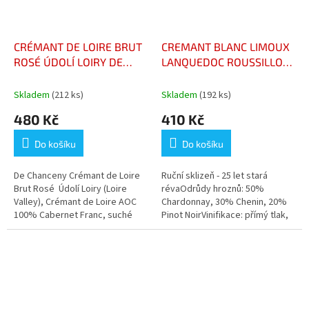
CRÉMANT DE LOIRE BRUT
CREMANT BLANC LIMOUX
ROSÉ ÚDOLÍ LOIRY DE
LANQUEDOC ROUSSILLON
CHANCENY
ALBERT DOULET
Skladem
(212 ks)
Skladem
(192 ks)
480 Kč
410 Kč
Do košíku
Do košíku
De Chanceny Crémant de Loire
Ruční sklizeň - 25 let stará
Brut Rosé Údolí Loiry (Loire
révaOdrůdy hroznů: 50%
Valley), Crémant de Loire AOC
Chardonnay, 30% Chenin, 20%
100% Cabernet Franc, suché
Pinot NoirVinifikace: přímý tlak,
débbourage při 0°. Zrání 4 až 5
let.Dávkování: Dávkování: 8...