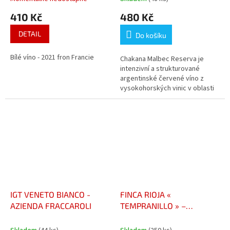
410 Kč
480 Kč
DETAIL
Do košíku
Bílé víno - 2021 fron Francie
Chakana Malbec Reserva je
intenzivní a strukturované
argentinské červené víno z
vysokohorských vinic v oblasti
Mendoza. Nabízí aroma zralého
tmavého ovoce, fialek a kakaa,
s...
IGT VENETO BIANCO -
FINCA RIOJA «
AZIENDA FRACCAROLI
TEMPRANILLO » –
GREGORIO MARTÍNEZ