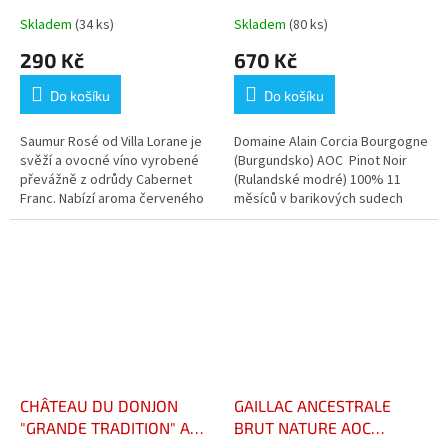
Skladem
(34 ks)
Skladem
(80 ks)
290 Kč
670 Kč
Do košíku
Do košíku
Saumur Rosé od Villa Lorane je
Domaine Alain Corcia Bourgogne
svěží a ovocné víno vyrobené
(Burgundsko) AOC Pinot Noir
převážně z odrůdy Cabernet
(Rulandské modré) 100% 11
Franc. Nabízí aroma červeného
měsíců v barikových sudech
ovoce, jako je jahoda a malina, s
Červené víno, suché
vyváženou, živou a lehkou...
CHÂTEAU DU DONJON
GAILLAC ANCESTRALE
"GRANDE TRADITION" AOP
BRUT NATURE AOC