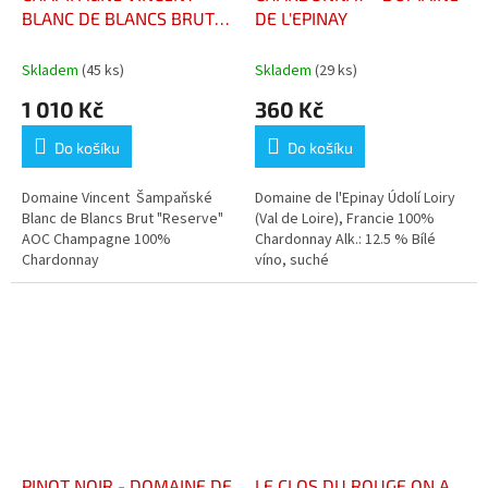
BLANC DE BLANCS BRUT
DE L'EPINAY
"RÉSERVE"
Skladem
(45 ks)
Skladem
(29 ks)
1 010 Kč
360 Kč
Do košíku
Do košíku
Domaine Vincent Šampaňské
Domaine de l'Epinay Údolí Loiry
Blanc de Blancs Brut "Reserve"
(Val de Loire), Francie 100%
AOC Champagne 100%
Chardonnay Alk.: 12.5 % Bílé
Chardonnay
víno, suché
PINOT NOIR - DOMAINE DE
LE CLOS DU ROUGE ON A