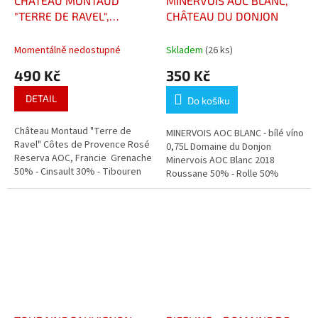
CHATEAU MONTAUD
MINERVOIS AOC BLANC,
"TERRE DE RAVEL",
CHÂTEAU DU DONJON
RESERVE AOC CÔTES DE
PROVENCE
Momentálně nedostupné
Skladem
(26 ks)
490 Kč
350 Kč
DETAIL
Do košíku
Château Montaud "Terre de
MINERVOIS AOC BLANC - bílé víno
Ravel" Côtes de Provence Rosé
0,75L Domaine du Donjon
Reserva AOC, Francie Grenache
Minervois AOC Blanc 2018
50% - Cinsault 30% - Tibouren
Roussane 50% - Rolle 50%
20% - Syrah 10%