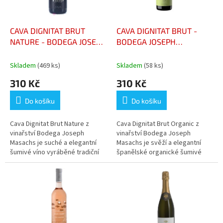
r
o
d
CAVA DIGNITAT BRUT
CAVA DIGNITAT BRUT -
u
NATURE - BODEGA JOSEPH
BODEGA JOSEPH
k
MASACHS
MASACHS
t
Skladem
(469 ks)
Skladem
(58 ks)
ů
310 Kč
310 Kč
Do košíku
Do košíku
Cava Dignitat Brut Nature z
Cava Dignitat Brut Organic z
vinařství Bodega Joseph
vinařství Bodega Joseph
Masachs je suché a elegantní
Masachs je svěží a elegantní
šumivé víno vyráběné tradiční
španělské organické šumivé
metodou. Nabízí čerstvé aroma
víno vyráběné tradiční metodou.
citrusů, zeleného jablka a
Nabízí aroma citrusů, zeleného...
bílých...