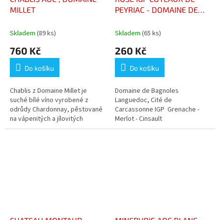
MILLET
PEYRIAC - DOMAINE DE
BAGNOLES
Skladem
(89 ks)
Skladem
(65 ks)
760 Kč
260 Kč
Do košíku
Do košíku
Chablis z Domaine Millet je
Domaine de Bagnoles
suché bílé víno vyrobené z
Languedoc, Cité de
odrůdy Chardonnay, pěstované
Carcassonne IGP Grenache -
na vápenitých a jílovitých
Merlot - Cinsault
půdách typických pro oblast
Chablis. Nabízí aroma citrusů,...