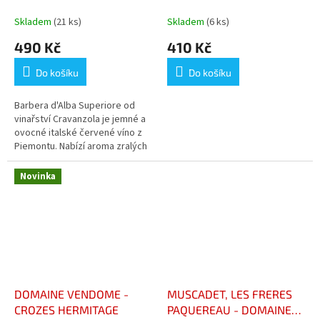
MARCHESA”
''CÉLESTE''
Skladem
(21 ks)
Skladem
(6 ks)
490 Kč
410 Kč
Do košíku
Do košíku
Barbera d'Alba Superiore od
vinařství Cravanzola je jemné a
ovocné italské červené víno z
Piemontu. Nabízí aroma zralých
třešní, švestek a jemných tónů
dřeva zráním v sudech. V...
Novinka
DOMAINE VENDOME -
MUSCADET, LES FRERES
CROZES HERMITAGE
PAQUEREAU - DOMAINE