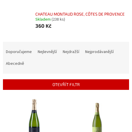
CHATEAU MONTAUD ROSE, CÔTES DE PROVENCE
Skladem
(238 ks)
360 Kč
Ř
a
Doporučujeme
Nejlevnější
Nejdražší
Nejprodávanější
z
e
Abecedně
n
í
p
OTEVŘÍT FILTR
r
o
V
d
ý
u
p
k
i
t
s
ů
p