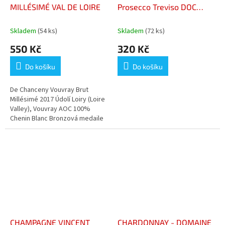
MILLÉSIMÉ VAL DE LOIRE
Prosecco Treviso DOC
Extra Dry
Skladem
(54 ks)
Skladem
(72 ks)
550 Kč
320 Kč
Do košíku
Do košíku
De Chanceny Vouvray Brut
Millésimé 2017 Údolí Loiry (Loire
Valley), Vouvray AOC 100%
Chenin Blanc Bronzová medaile
"Concours des Grands Vins de
France"
CHAMPAGNE VINCENT
CHARDONNAY - DOMAINE