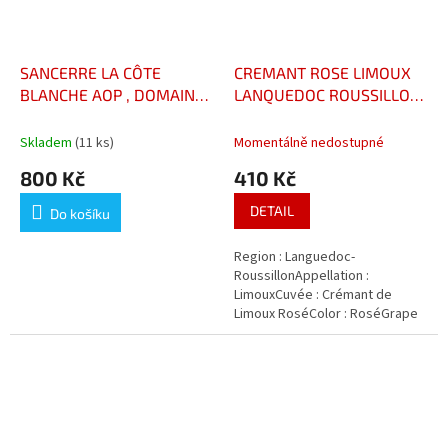
SANCERRE LA CÔTE
CREMANT ROSE LIMOUX
BLANCHE AOP , DOMAINE
LANQUEDOC ROUSSILLON,
ERIC LOUIS
ALBERT DOULET
Skladem
(11 ks)
Momentálně nedostupné
800 Kč
410 Kč
DETAIL
Do košíku
Region : Languedoc-
RoussillonAppellation :
LimouxCuvée : Crémant de
Limoux RoséColor : RoséGrape
varieties : Chardonnay (30%) /
Chenin(30%) / Pinot
(40%)Alcohol : 12,5 %Bottle...