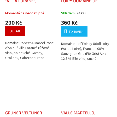
"VILLA LORANE",
LOIRY DOMAINE DE
POLOSUCHÉ DOMAINE
L'EPINAY
ROBERT & MARCEL
Momentálně nedostupné
Skladem
(24 ks)
290 Kč
360 Kč
DETAIL
Do košíku
Domaine Robert & Marcel Rosé
Domaine de l'Epinay Údolí Loiry
d'Anjou "Villa Lorane" růžové
(Val de Loire), Francie 100%
víno, polosuché Gamay,
Sauvignon Gris (Fié Gris) Alk.:
Grolleau, Cabernet Franc
12.5 % Bílé víno, suché
GRUNER VELTLINER
VALLE MARTELLO,