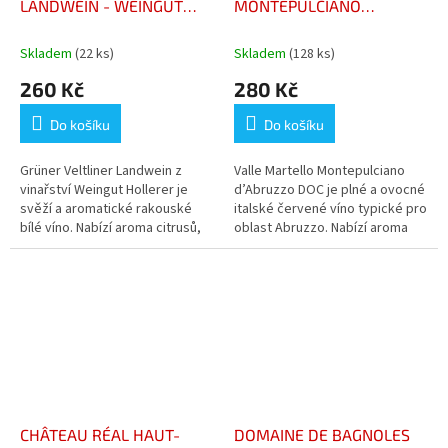
LANDWEIN - WEINGUT
MONTEPULCIANO
HOLLERER
ABBRUZZO DOC
Skladem
(22 ks)
Skladem
(128 ks)
260 Kč
280 Kč
Do košíku
Do košíku
Grüner Veltliner Landwein z
Valle Martello Montepulciano
vinařství Weingut Hollerer je
d’Abruzzo DOC je plné a ovocné
svěží a aromatické rakouské
italské červené víno typické pro
bílé víno. Nabízí aroma citrusů,
oblast Abruzzo. Nabízí aroma
zeleného jablka a jemných
černé třešně, švestky a
kořenitých tónů. V chuti je...
kořeněné tóny. V chuti je...
CHÂTEAU RÉAL HAUT-
DOMAINE DE BAGNOLES