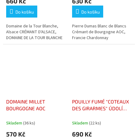
660 Kč
630 Kč
produktu
produktu
je
je
Do košíku
Do košíku
5,0
5,0
z
z
5
5
Domaine de la Tour Blanche,
Pierre Dumas Blanc de Blancs
hvězdiček.
hvězdiček.
Alsace CRÉMANT D'ALSACE,
Crémant de Bourgogne AOC,
DOMAINE DE LA TOUR BLANCHE
Francie Chardonnay
DOMAINE MILLET
POUILLY FUMÉ "COTEAUX
BOURGOGNE AOC
DES GIRARMES" ÚDOLÍ
LOIRY DOMAINE
DOMINIQUE & MALLORIE
Skladem
(36 ks)
Skladem
(22 ks)
PABIOT
570 Kč
690 Kč