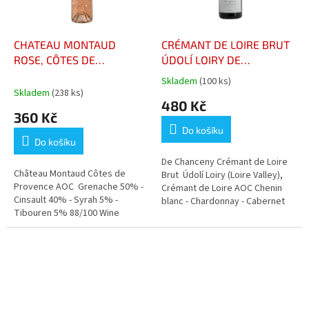
CHATEAU MONTAUD
CRÉMANT DE LOIRE BRUT
ROSE, CÔTES DE
ÚDOLÍ LOIRY DE
PROVENCE
CHANCENY
Skladem
(100 ks)
Průměrné
Skladem
(238 ks)
hodnocení
480 Kč
produktu
360 Kč
je
Do košíku
5,0
Do košíku
z
5
De Chanceny Crémant de Loire
Château Montaud Côtes de
hvězdiček.
Brut Údolí Loiry (Loire Valley),
Provence AOC Grenache 50% -
Crémant de Loire AOC Chenin
Cinsault 40% - Syrah 5% -
blanc - Chardonnay - Cabernet
Tibouren 5% 88/100 Wine
franc 1* Guide Hachette
Enthusiast Stříbrná medaile
"Paris Concours Général
Agricole"