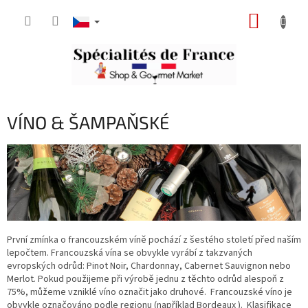
Přejít
NÁKUP
na
obsah
KOŠÍK
VÍNO & ŠAMPAŇSKÉ
První zmínka o francouzském víně pochází z šestého století před naším
lepočtem. Francouzská vína se obvykle vyrábí z takzvaných
evropských odrůd: Pinot Noir, Chardonnay, Cabernet Sauvignon nebo
Merlot. Pokud použijeme při výrobě jednu z těchto odrůd alespoň z
75%, můžeme vzniklé víno označit jako druhové. Francouzské víno je
obvykle označováno podle regionu (například Bordeaux ). Klasifikace