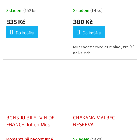
DE L'EPINAY - ÚDOLÍ LOIRY
Skladem
(152 ks)
Skladem
(14 ks)
835 Kč
380 Kč
Do košíku
Do košíku
Muscadet sevre et maine, zrající
na kalech
BONS JU BILE ''VIN DE
CHAKANA MALBEC
FRANCE' Julien Mus
RESERVA
Momentálně nedostupné
Skladem
(48 ks)