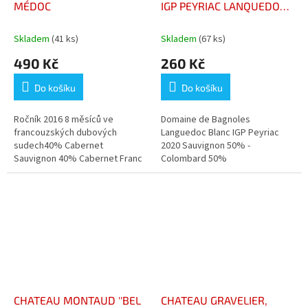
MÉDOC
IGP PEYRIAC LANQUEDOC
ROUSSILLON
Skladem
(41 ks)
Skladem
(67 ks)
490 Kč
260 Kč
Do košíku
Do košíku
Ročník 2016 8 měsíců ve
Domaine de Bagnoles
francouzských dubových
Languedoc Blanc IGP Peyriac
sudech40% Cabernet
2020 Sauvignon 50% -
Sauvignon 40% Cabernet Franc
Colombard 50%
20% Merlot Chateau Real
provozuje majitel Chateau
Serilhan Didier...
CHATEAU MONTAUD ''BEL
CHATEAU GRAVELIER,