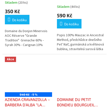
MINERVOIS
JIHOZÁPAD
Skladem
(20 ks)
Průměrné
Skladem
(44 ks)
hodnocení
350 Kč
produktu
590 Kč
je
Do košíku
5,0
Do košíku
z
5
Domaine du Donjon Minervois
Popis 100% Mauzac in Ancestral
hvězdiček.
AOC Réserve "Grande
Method, předchůdce dnešního
Tradition" Grenache 60% -
Pet' Nat', gurmánská a květinová
Syrah 30% - Carignan 10%
bublina, stravitelná surová látka
88/100 Robert Parker 1* Guide
s malým množstvím síry v
Hachette
závěru. Originální...
Akce
540 Kč
–9 %
AZIENDA CRAVANZOLLA –
DOMAINE DU PETIT
BARBERA D’ALBA “LA
BONDIEU BOURGUEIL