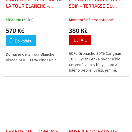
LA TOUR BLANCHE -
SOIF - TERRASSE DU
ALSACE AOC
LARZAC
Skladem
(58 ks)
Momentálně nedostupné
570 Kč
380 Kč
DETAIL
Do košíku
60 % Grenache 30 % Carignan
Domaine de la Tour Blanche
10 % Syrah Lehké ovocné bio
Alsace AOC 100% Pinot Noir
červené víno s tóny jahod a
bílého pepře. Svěží, jemné,
ideální na aperitiv nebo
posezení na terase.
CHABLIS AOC , DOMAINE
ROSE IGP COTEAUX DE