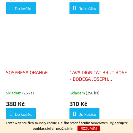
Do košíku
Do košíku
SOSPRESA ORANGE
CAVA DIGNITAT BRUT ROSE
- BODEGA JOSEPH
MASACHS
Skladem
(26 ks)
Skladem
(250 ks)
380 Kč
310 Kč
Do košíku
Do košíku
Tento web používá soubory cookie. Dalším procházením tohoto webu vyjadřujete
Cava Dignitat Brut Rosé z
souhlas s jejich používáním.
ROZUMÍM