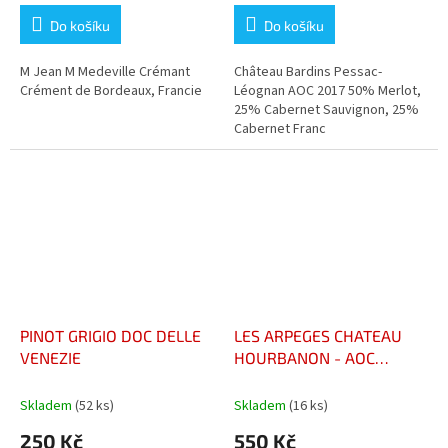
Do košíku
Do košíku
M Jean M Medeville Crémant
Château Bardins Pessac-
Crément de Bordeaux, Francie
Léognan AOC 2017 50% Merlot,
25% Cabernet Sauvignon, 25%
Cabernet Franc
PINOT GRIGIO DOC DELLE
LES ARPEGES CHATEAU
VENEZIE
HOURBANON - AOC
MEDOC
Skladem
(52 ks)
Skladem
(16 ks)
250 Kč
550 Kč