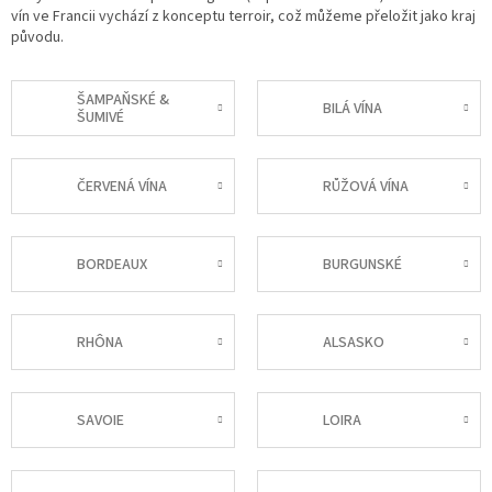
vín ve Francii vychází z konceptu terroir, což můžeme přeložit jako kraj
původu.
ŠAMPAŇSKÉ &
BILÁ VÍNA
ŠUMIVÉ
ČERVENÁ VÍNA
RŮŽOVÁ VÍNA
BORDEAUX
BURGUNSKÉ
RHÔNA
ALSASKO
SAVOIE
LOIRA