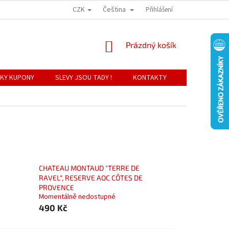
CZK
Čeština
Přihlášení
NÁKUPNÍ
Prázdný košík
KOŠÍK
KY KUPONY
SLEVY JSOU TADY !
KONTAKTY
CHATEAU MONTAUD "TERRE DE
RAVEL", RESERVE AOC CÔTES DE
PROVENCE
Momentálně nedostupné
490 Kč