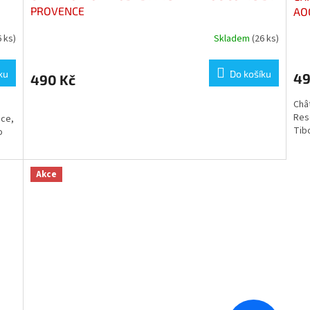
PROVENCE
AO
6 ks)
Skladem
(26 ks)
ku
Do košíku
49
490 Kč
Châ
Res
nce,
Tib
o
Akce