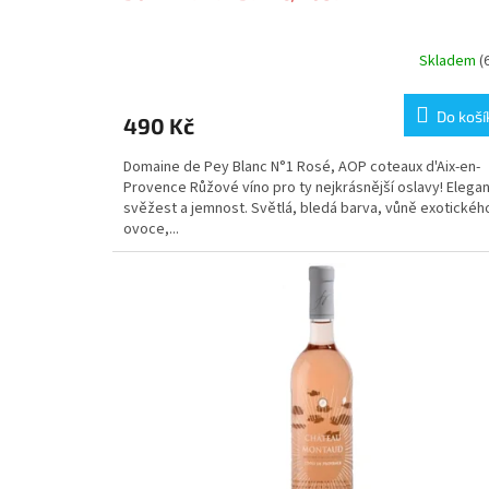
Skladem
(
Do koší
490 Kč
Domaine de Pey Blanc N°1 Rosé, AOP coteaux d'Aix-en-
Provence Růžové víno pro ty nejkrásnější oslavy! Elega
svěžest a jemnost. Světlá, bledá barva, vůně exotickéh
ovoce,...