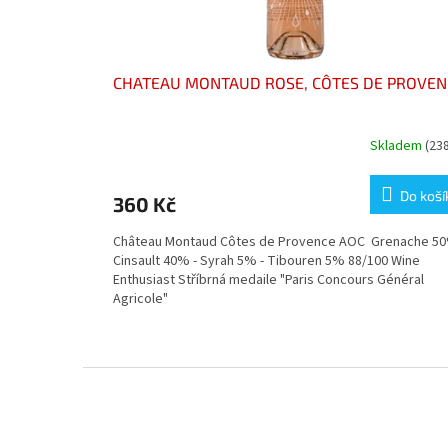
CHATEAU MONTAUD ROSE, CÔTES DE PROVEN
Skladem
(23
Do koší
360 Kč
Château Montaud Côtes de Provence AOC Grenache 50
Cinsault 40% - Syrah 5% - Tibouren 5% 88/100 Wine
Enthusiast Stříbrná medaile "Paris Concours Général
Agricole"
Z
á
p
a