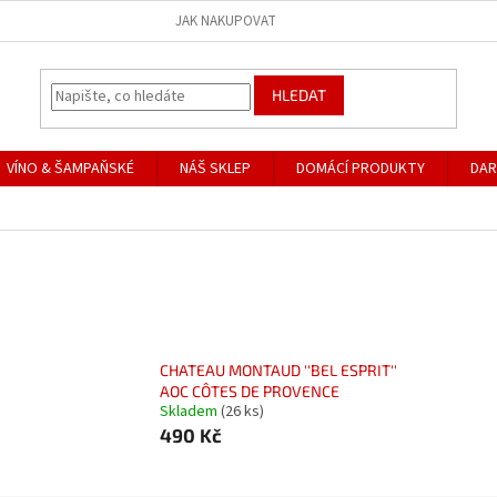
JAK NAKUPOVAT
HLEDAT
VÍNO & ŠAMPAŇSKÉ
NÁŠ SKLEP
DOMÁCÍ PRODUKTY
DAR
CHATEAU MONTAUD ''BEL ESPRIT''
AOC CÔTES DE PROVENCE
Skladem
(26 ks)
490 Kč