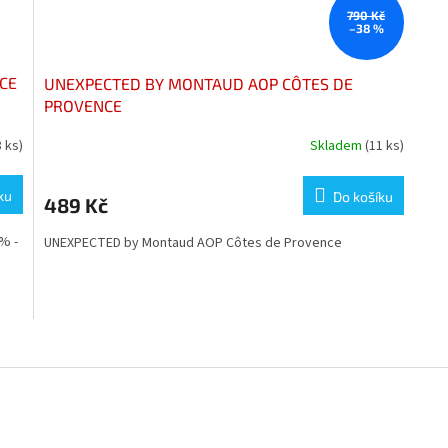
790 Kč
–38 %
CE
UNEXPECTED BY MONTAUD AOP CÔTES DE
PROVENCE
8 ks)
Skladem
(11 ks)
ku
Do košíku
489 Kč
% -
UNEXPECTED by Montaud AOP Côtes de Provence
O
v
l
á
d
a