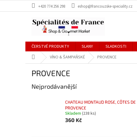
Přejít
+420 774 256 298
eshop@francouzske-speciality.cz
na
obsah
ČERSTVÉ PRODUKTY
SLANY
SLADKOSTI
Domů
VÍNO & ŠAMPAŇSKÉ
PROVENCE
PROVENCE
Nejprodávanější
CHATEAU MONTAUD ROSE, CÔTES DE
PROVENCE
Skladem
(238 ks)
360 Kč