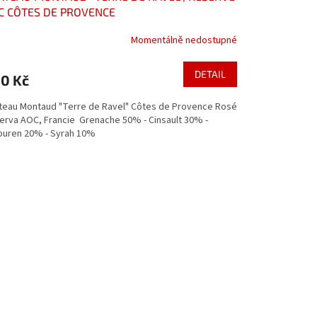
C CÔTES DE PROVENCE
Momentálně nedostupné
DETAIL
0 Kč
teau Montaud "Terre de Ravel" Côtes de Provence Rosé
erva AOC, Francie Grenache 50% - Cinsault 30% -
ouren 20% - Syrah 10%