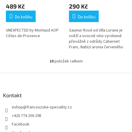
489 Kč
290 Kč
Do košíku
Do košíku
UNEXPECTED by Montaud AOP
Saumur Rosé od Villa Lorane je
Côtes de Provence
svěží a ovocné víno vyrobené
převážně z odrůdy Cabernet
Franc. Nabízí aroma červeného
ovoce, jako je jahoda a malina, s
vyváženou, živou a lehkou...
10
položek celkem
O
v
l
Z
á
á
d
p
a
a
Kontakt
c
t
í
eshop
@
francouzske-speciality.cz
í
p
r
+420 774 256 298
v
Facebook
k
y