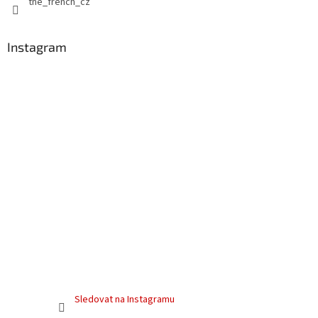
the_french_cz
v
ý
p
Instagram
i
s
u
Sledovat na Instagramu