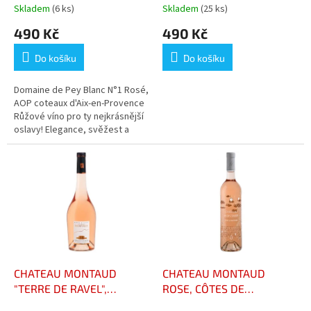
t
Skladem
(6 ks)
Skladem
(25 ks)
ů
490 Kč
490 Kč
Do košíku
Do košíku
Domaine de Pey Blanc N°1 Rosé,
AOP coteaux d'Aix-en-Provence
Růžové víno pro ty nejkrásnější
oslavy! Elegance, svěžest a
jemnost. Světlá, bledá barva,
vůně exotického ovoce,...
CHATEAU MONTAUD
CHATEAU MONTAUD
"TERRE DE RAVEL",
ROSE, CÔTES DE
RESERVE AOC CÔTES DE
PROVENCE