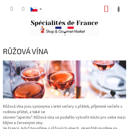
Přejít
NÁKUP
na
obsah
KOŠÍK
RŮŽOVÁ VÍNA
Růžová vína jsou synonyma s letní večery s přáteli, příjemné večeře s
rodinou přátel, a také se
slovem "aperitiv". Růžová vína se podařilo vytvořit místo pro sebe mezi
bílými a červenými víny.
Ve Francii, když hovoříme o růžových vínech, okamžitě myslíme na