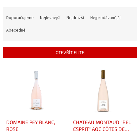
Ř
a
Doporučujeme
Nejlevnější
Nejdražší
Nejprodávanější
z
e
Abecedně
n
í
p
OTEVŘÍT FILTR
r
o
V
d
ý
u
p
k
i
t
s
ů
p
r
o
d
DOMAINE PEY BLANC,
CHATEAU MONTAUD ''BEL
u
ROSE
ESPRIT'' AOC CÔTES DE
k
PROVENCE