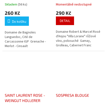
ROBERT & MARCEL
Skladem
(56 ks)
Momentálně nedostupné
260 Kč
290 Kč
DETAIL
Do košíku
Domaine Robert & Marcel Rosé
Domaine de Bagnoles
d'Anjou "Villa Lorane" růžové
Languedoc, Cité de
víno, polosuché Gamay,
Carcassonne IGP Grenache -
Grolleau, Cabernet Franc
Merlot - Cinsault
SAINT LAURENT ROSE -
SOSPRESA BLOUGE
WEINGUT HOLLERER