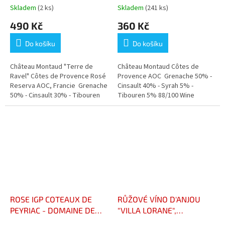
PROVENCE
Skladem
(2 ks)
Skladem
(241 ks)
490 Kč
360 Kč
Do košíku
Do košíku
Château Montaud "Terre de
Château Montaud Côtes de
Ravel" Côtes de Provence Rosé
Provence AOC Grenache 50% -
Reserva AOC, Francie Grenache
Cinsault 40% - Syrah 5% -
50% - Cinsault 30% - Tibouren
Tibouren 5% 88/100 Wine
20% - Syrah 10%
Enthusiast Stříbrná medaile
"Paris Concours Général
Agricole"
ROSE IGP COTEAUX DE
RŮŽOVÉ VÍNO D'ANJOU
PEYRIAC - DOMAINE DE
"VILLA LORANE",
BAGNOLES
POLOSUCHÉ DOMAINE