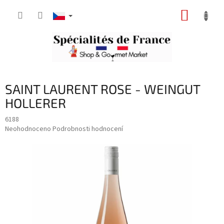
Přejít
NÁKUP
na
obsah
KOŠÍK
SAINT LAURENT ROSE - WEINGUT
HOLLERER
6188
Průměrné
Neohodnoceno
Podrobnosti hodnocení
hodnocení
produktu
je
0,0
z
5
hvězdiček.