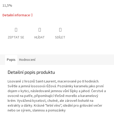
11,5%
Detailní informace
ZEPTAT SE
HLÍDAT
SDÍLET
Popis
Hodnocení
Detailní popis produktu
Lisované z hroznů Saint-Laurent, macerované po 8 hodinách.
Světle a jemná lososová růžová. Poznámky karamelu jako první
dojem v kytici, následované jemnou vůní šípky a jahod. Čerstvé a
ovocné na patře, připomínající třešně morello a karamelový
krém. Vyvážená kyselost, chutné, ale zároveň bohaté na
extrakty a dárky. Krásné "letní víno", ideální pro grilování večer
nebo se sýrem, slaninou a pomazánky