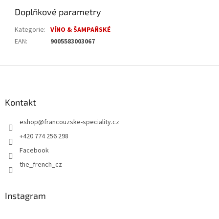
Doplňkové parametry
Kategorie
:
VÍNO & ŠAMPAŇSKÉ
EAN
:
9005583003067
Z
á
p
a
Kontakt
t
eshop
@
francouzske-speciality.cz
í
+420 774 256 298
Facebook
the_french_cz
Instagram