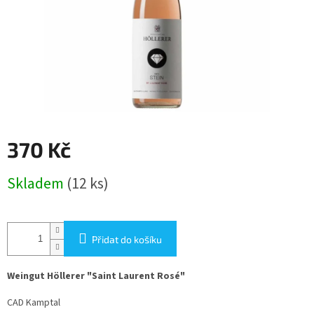
370 Kč
Měrná
Skladem
(12 ks)
cena:
Přidat do košíku
Weingut Höllerer "Saint Laurent Rosé"
CAD Kamptal