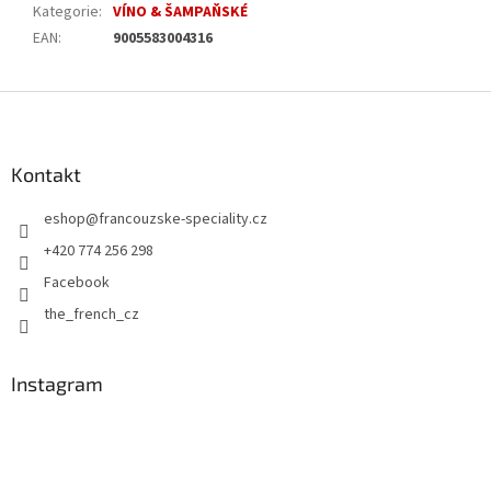
Kategorie
:
VÍNO & ŠAMPAŇSKÉ
EAN
:
9005583004316
Z
á
p
a
Kontakt
t
eshop
@
francouzske-speciality.cz
í
+420 774 256 298
Facebook
the_french_cz
Instagram