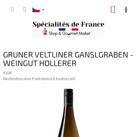
Přejít
NÁKUP
na
obsah
KOŠÍK
GRUNER VELTLINER GANSLGRABEN -
WEINGUT HOLLERER
8206
Průměrné
Neohodnoceno
Podrobnosti hodnocení
hodnocení
produktu
je
0,0
z
5
hvězdiček.