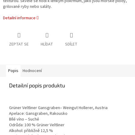
texturou. Skvěle se hodí k lehkým pokrmům, jako jsou mořské plody,
grilované ryby nebo saláty.
Detailní informace
ZEPTAT SE
HLÍDAT
SDÍLET
Popis
Hodnocení
Detailní popis produktu
Grüner Veltliner Gansgraben– Weingut Hollerer, Austria
Apelace: Gansgraben, Rakousko
Bílé víno – Suché
Odrůda: 100 % Grüner Veltliner
Alkohol: přibližně 12,5 %