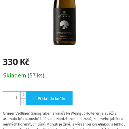
330 Kč
Měrná
Skladem
(57 ks)
cena:
Přidat do košíku
Grüner Veltliner Gansgraben z vinařství Weingut Hollerer je svěží a
aromatické rakouské bílé víno. Nabízí aroma citrusů, zeleného jablka a
jemných kořenitých tónů. V chuti je živé, s výraznou kyselinkou a lehkou