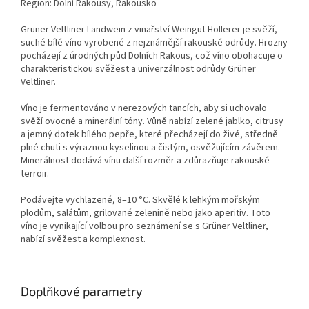
Region: Dolní Rakousy, Rakousko
Grüner Veltliner Landwein z vinařství Weingut Hollerer je svěží,
suché bílé víno vyrobené z nejznámější rakouské odrůdy. Hrozny
pocházejí z úrodných půd Dolních Rakous, což víno obohacuje o
charakteristickou svěžest a univerzálnost odrůdy Grüner
Veltliner.
Víno je fermentováno v nerezových tancích, aby si uchovalo
svěží ovocné a minerální tóny. Vůně nabízí zelené jablko, citrusy
a jemný dotek bílého pepře, které přecházejí do živé, středně
plné chuti s výraznou kyselinou a čistým, osvěžujícím závěrem.
Minerálnost dodává vínu další rozměr a zdůrazňuje rakouské
terroir.
Podávejte vychlazené, 8–10 °C. Skvělé k lehkým mořským
plodům, salátům, grilované zelenině nebo jako aperitiv. Toto
víno je vynikající volbou pro seznámení se s Grüner Veltliner,
nabízí svěžest a komplexnost.
Doplňkové parametry