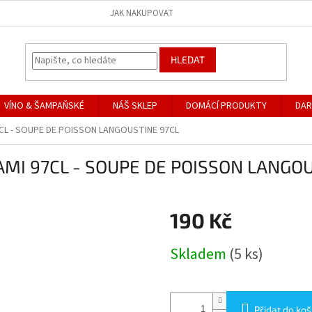
JAK NAKUPOVAT
HLEDAT
VÍNO & ŠAMPAŇSKÉ
NÁŠ SKLEP
DOMÁCÍ PRODUKTY
DAR
CL - SOUPE DE POISSON LANGOUSTINE 97CL
MI 97CL - SOUPE DE POISSON LANGOU
190 Kč
Měrná
Skladem
(5 ks)
cena:
Přidat do koš