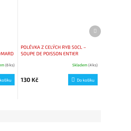
Další
produkt
POLÉVKA Z CELÝCH RYB 50CL –
HOMARD
SOUPE DE POISSON ENTIER
NNE
BOUTEILLE 50CL
dem
(6 ks)
Skladem
(4 ks)
130 Kč
košíku
Do košíku