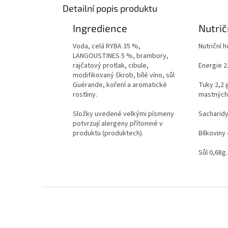
Detailní popis produktu
Ingredience
Nutrič
Voda, celá RYBA 35 %,
Nutriční 
LANGOUSTINES 5 %, brambory,
rajčatový protlak, cibule,
Energie 21
modifikovaný škrob, bílé víno, sůl
Guérande, koření a aromatické
Tuky 2,2
rostliny.
mastných 
Složky uvedené velkými písmeny
Sacharidy
potvrzují alergeny přítomné v
produktu (produktech).
Bílkoviny 
Sůl 0,68g.
Z
á
p
a