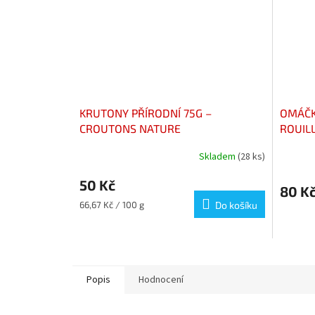
KRUTONY PŘÍRODNÍ 75G –
OMÁČK
CROUTONS NATURE
ROUILL
Skladem
(28 ks)
50 Kč
80 K
Měrná
66,67 Kč / 100 g
Do košíku
cena:
Popis
Hodnocení