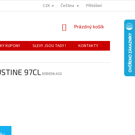
CZK
Čeština
Přihlášení
NÁKUPNÍ
Prázdný košík
KOŠÍK
KY KUPONY
SLEVY JSOU TADY !
KONTAKTY
STINE 97CL
808694-AGI
íku