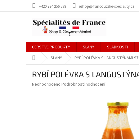
Přejít
+420 774 256 298
eshop@francouzske-speciality.cz
na
obsah
ČERSTVÉ PRODUKTY
SLANY
SLADKOSTI
Domů
SLANY
RYBÍ POLÉVKA S LANGUSTÝNAMI 97
RYBÍ POLÉVKA S LANGUSTÝNA
Průměrné
Neohodnoceno
Podrobnosti hodnocení
hodnocení
produktu
je
0,0
z
5
hvězdiček.