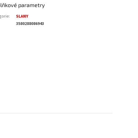
lňkové parametry
gorie
:
SLANY
3580288086943