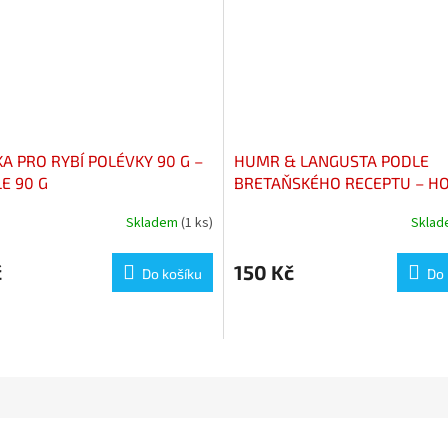
A PRO RYBÍ POLÉVKY 90 G –
HUMR & LANGUSTA PODLE
E 90 G
BRETAŇSKÉHO RECEPTU – 
& LANGOUSTINE À LA BRETO
Skladem
(1 ks)
Skla
č
150 Kč
Do košíku
Do 