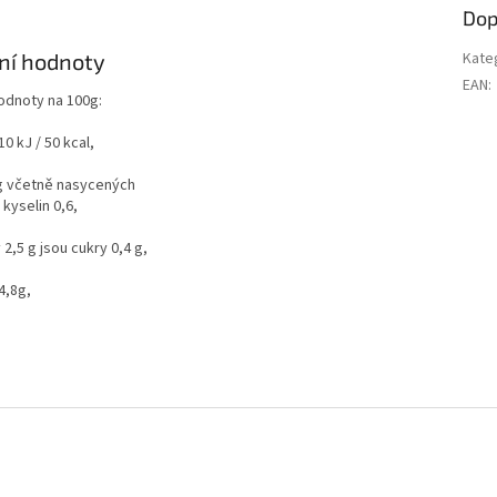
Dop
ní hodnoty
Kate
EAN
:
hodnoty na 100g:
0 kJ / 50 kcal,
 g včetně nasycených
kyselin 0,6,
 2,5 g jsou cukry 0,4 g,
4,8g,