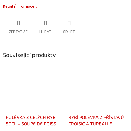
Detailní informace
ZEPTAT SE
HLÍDAT
SDÍLET
Související produkty
POLÉVKA Z CELÝCH RYB
RYBÍ POLÉVKA Z PŘÍSTAVŮ
50CL – SOUPE DE POISSON
CROISIC A TURBALLE
ENTIER BOUTEILLE 50CL
780CL – SOUPE DE