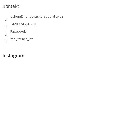
p
a
Kontakt
t
eshop
@
francouzske-speciality.cz
í
+420 774 256 298
Facebook
the_french_cz
Instagram