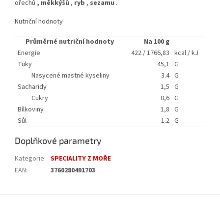
ořechů
,
měkkýšů
,
ryb
,
sezamu
.
Nutriční hodnoty
Průměrné nutriční hodnoty
Na 100 g
Energie
422 / 1766,83
kcal / kJ
Tuky
45,1
G
Nasycené mastné kyseliny
3.4
G
Sacharidy
1,5
G
Cukry
0,6
G
Bílkoviny
1,8
G
Sůl
1.2
G
Doplňkové parametry
Kategorie
:
SPECIALITY Z MOŘE
EAN
:
3760280491703
Z
á