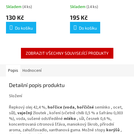
POISSONS DES PORTS DU
Skladem
(4 ks)
Skladem
(14 ks)
CROISIC ET DE LA
130 Kč
195 Kč
TURBALLE 780CL
Do košíku
Do košíku
ZOBRAZIT VŠECHNY SOUVISEJÍCÍ PRODUKTY
Popis
Hodnocení
Detailní popis produktu
Složení
Řepkový olej 42,4 %,
hořčice (voda,
hořčičné
semínko , ocet,
sůl),
vaječný
žloutek
, koření (včetně chilli 0,5 % a šafránu 0,003
%), voda, sušené odstředěné
mléko
, sůl, česnek 0,6 %,
koncentrovaná citronová šťáva, maniokový škrob, přírodní
aroma, zahušťovadlo, xanthanová guma.
Možné
stopy
korýšů
,