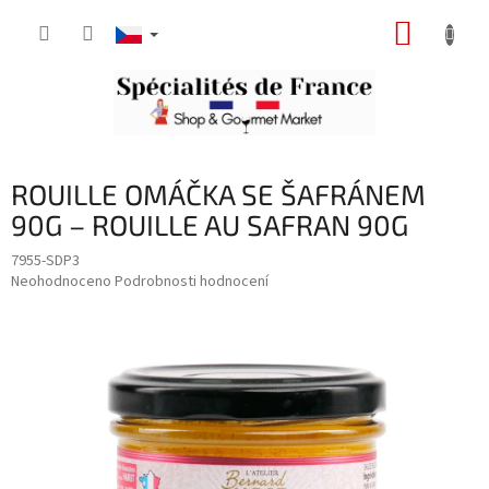
Přejít
NÁKUP
na
obsah
KOŠÍK
ROUILLE OMÁČKA SE ŠAFRÁNEM
90G – ROUILLE AU SAFRAN 90G
7955-SDP3
Průměrné
Neohodnoceno
Podrobnosti hodnocení
hodnocení
produktu
je
0,0
z
5
hvězdiček.