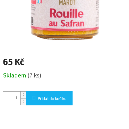
65 Kč
Měrná
Skladem
(7 ks)
cena:
Přidat do košíku