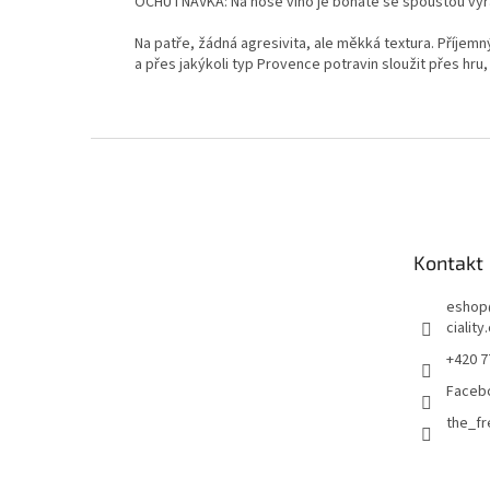
OCHUTNÁVKA: Na nose víno je bohaté se spoustou výra
Na patře, žádná agresivita, ale měkká textura. Příje
a přes jakýkoli typ Provence potravin sloužit přes hr
Z
á
p
a
t
Kontakt
í
eshop
ciality
+420 7
Faceb
the_f