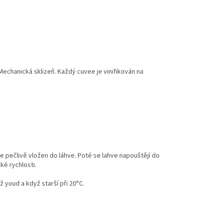
Mechanická sklizeň. Každý cuvee je vinifikován na
 je pečlivě vložen do láhve. Poté se lahve napouštějí do
ké rychlosti.
 youd a když starší při 20°C.