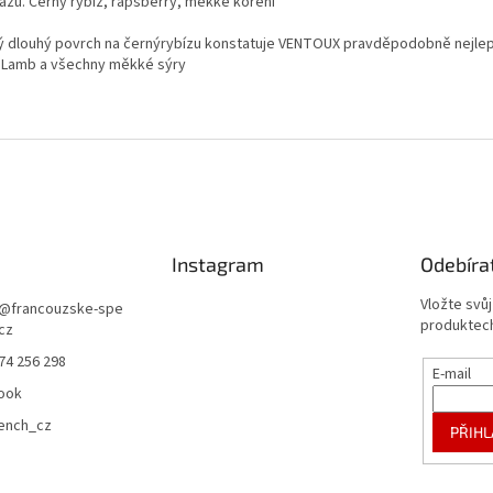
zu. Černý rybíz, rapsberry, měkké koření
mný dlouhý povrch na černýrybízu konstatuje VENTOUX pravděpodobně nejlep
u, Lamb a všechny měkké sýry
Instagram
Odebíra
Vložte svů
@
francouzske-spe
produktech
.cz
74 256 298
E-mail
ook
rench_cz
PŘIHL