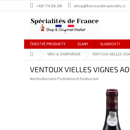
Přejít
+420 774 256 298
eshop@francouzske-speciality.cz
na
obsah
ČERSTVÉ PRODUKTY
SLANY
SLADKOSTI
Domů
VÍNO & ŠAMPAŇSKÉ
VENTOUX VIELLES VI
VENTOUX VIELLES VIGNES A
Průměrné
Neohodnoceno
Podrobnosti hodnocení
hodnocení
produktu
je
0,0
z
5
hvězdiček.