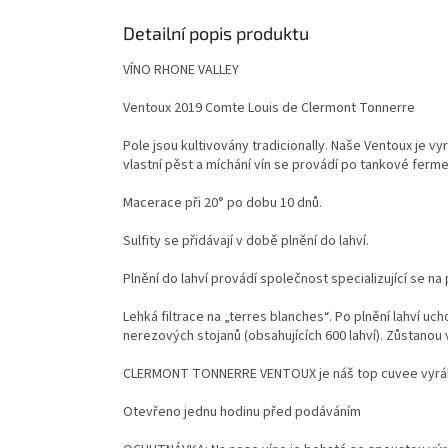
Detailní popis produktu
VÍNO RHONE VALLEY
Ventoux 2019 Comte Louis de Clermont Tonnerre
Pole jsou kultivovány tradicionally. Naše Ventoux je v
vlastní pěst a míchání vín se provádí po tankové ferme
Macerace při 20° po dobu 10 dnů.
Sulfity se přidávají v době plnění do lahví.
Plnění do lahví provádí společnost specializující se na 
Lehká filtrace na „terres blanches“. Po plnění lahví uc
nerezových stojanů (obsahujících 600 lahví). Zůstanou 
CLERMONT TONNERRE VENTOUX je náš top cuvee vyrábíme 2
Otevřeno jednu hodinu před podáváním