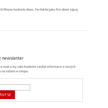
ší Rhone hodnotu dnes. Perfektní jako Pre diner nápoj
t newsletter
j e-mail a my vám budeme zasílat informace o nových
 na našem e-shopu.
ÁSIT SE