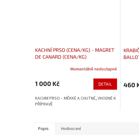
KACHNÍ PRSO (CENA/KG) - MAGRET
KRABIČ
DE CANARD (CENA/KG)
BALLO
215G
Momentálně nedostupné
1 000 Kč
460 
DETAIL
KACHNÍ PRSO – MĚKKÉ A CHUTNÉ, VHODNÉ K
PŘÍPRAVĚ
Popis
Hodnocení