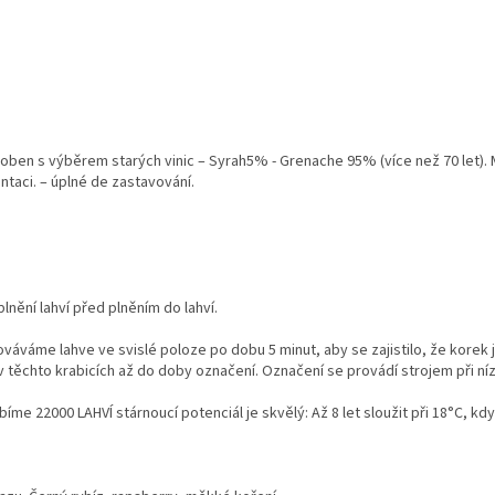
yroben s výběrem starých vinic – Syrah5% - Grenache 95% (více než 70 let). 
ntaci. – úplné de zastavování.
plnění lahví před plněním do lahví.
hováváme lahve ve svislé poloze po dobu 5 minut, aby se zajistilo, že korek
v těchto krabicích až do doby označení. Označení se provádí strojem při níz
2000 LAHVÍ stárnoucí potenciál je skvělý: Až 8 let sloužit při 18°C, když