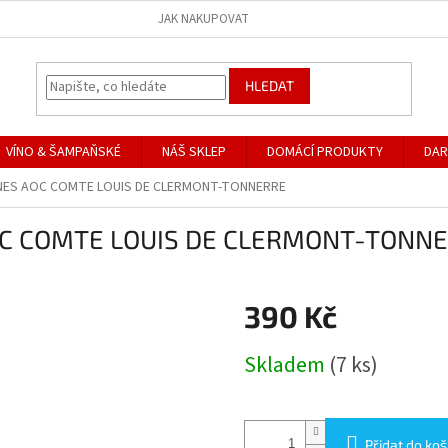
JAK NAKUPOVAT
HLEDAT
VÍNO & ŠAMPAŇSKÉ
NÁŠ SKLEP
DOMÁCÍ PRODUKTY
DAR
GNES AOC COMTE LOUIS DE CLERMONT-TONNERRE
OC COMTE LOUIS DE CLERMONT-TONN
390 Kč
Měrná
Skladem
(7 ks)
cena:
Přidat do koš