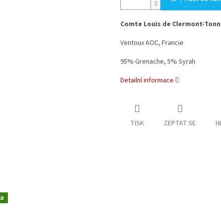
Comte Louis de Clermont-Tonn
Ventoux AOC, Francie
95% Grenache, 5% Syrah
Detailní informace
TISK
ZEPTAT SE
H
ka