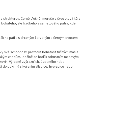
a strukturou. Černé třešně, moruše a švestková kůra
o bohatého, ale hladkého a sametového patra, kde
tabák na patře s drceným červeným a černým ovocem.
e díky své schopnosti protnout bohatost tučných mas a
řským chodům. Ideálně se hodí k robustním masovým
kovin. Výrazně zvýrazní chuť uzeného nebo
í do pokrmů s kořením allspice, five-spice nebo