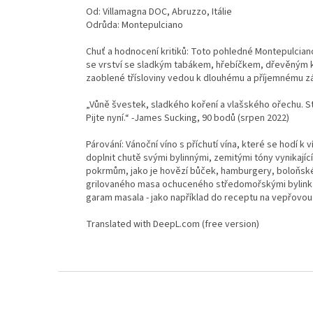
Od: Villamagna DOC, Abruzzo, Itálie
Odrůda: Montepulciano
Chuť a hodnocení kritiků: Toto pohledné Montepulcia
se vrství se sladkým tabákem, hřebíčkem, dřevěným k
zaoblené třísloviny vedou k dlouhému a příjemnému z
„Vůně švestek, sladkého koření a vlašského ořechu. S
Pijte nyní.“ -James Sucking, 90 bodů (srpen 2022)
Párování: Vánoční víno s příchutí vína, které se hodí k
doplnit chutě svými bylinnými, zemitými tóny vynik
pokrmům, jako je hovězí bůček, hamburgery, boloňské
grilovaného masa ochuceného středomořskými bylinkami
garam masala - jako například do receptu na vepřovou
Translated with DeepL.com (free version)
Z
á
p