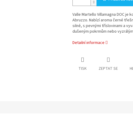
Valle Martello Villamagna DOC je k
Abruzzo. Nabízí aroma černé třešn
silné, s pevnými tříslovinami a v
dušeným pokrmům nebo vyzrálým
Detailní informace
TISK
ZEPTAT SE
H