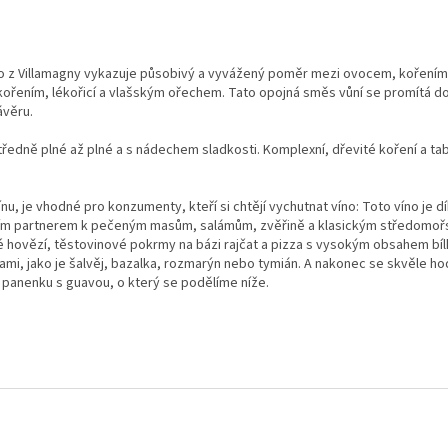
no z Villamagny vykazuje působivý a vyvážený poměr mezi ovocem, kořením 
ořením, lékořicí a vlašským ořechem. Tato opojná směs vůní se promítá d
ávěru.
tředně plné až plné a s nádechem sladkosti. Komplexní, dřevité koření a 
 vínu, je vhodné pro konzumenty, kteří si chtějí vychutnat víno: Toto víno j
ajícím partnerem k pečeným masům, salámům, zvěřině a klasickým středomo
 hovězí, těstovinové pokrmy na bázi rajčat a pizza s vysokým obsahem bíl
, jako je šalvěj, bazalka, rozmarýn nebo tymián. A nakonec se skvěle hod
 panenku s guavou, o který se podělíme níže.