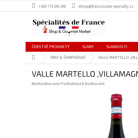
Přejít
+420 774 256 298
eshop@francouzske-speciality.cz
na
obsah
ČERSTVÉ PRODUKTY
SLANY
SLADKOSTI
Domů
VÍNO & ŠAMPAŇSKÉ
VALLE MARTELLO ,VI
VALLE MARTELLO ,VILLAMAG
Průměrné
Neohodnoceno
Podrobnosti hodnocení
hodnocení
produktu
je
0,0
z
5
hvězdiček.