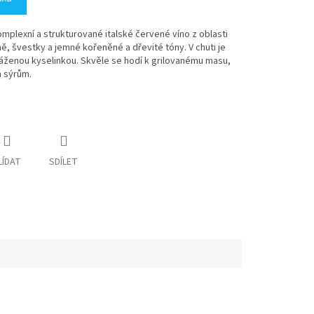
omplexní a strukturované italské červené víno z oblasti
ě, švestky a jemné kořeněné a dřevité tóny. V chuti je
yváženou kyselinkou. Skvěle se hodí k grilovanému masu,
 sýrům.
LÍDAT
SDÍLET