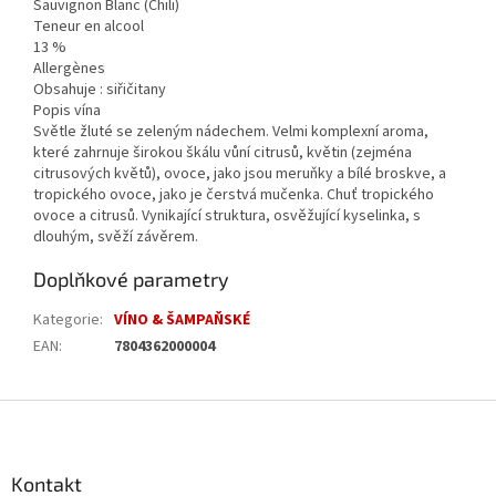
Sauvignon Blanc (Chili)
Teneur en alcool
13 %
Allergènes
Obsahuje : siřičitany
Popis vína
Světle žluté se zeleným nádechem. Velmi komplexní aroma,
které zahrnuje širokou škálu vůní citrusů, květin (zejména
citrusových květů), ovoce, jako jsou meruňky a bílé broskve, a
tropického ovoce, jako je čerstvá mučenka. Chuť tropického
ovoce a citrusů. Vynikající struktura, osvěžující kyselinka, s
dlouhým, svěží závěrem.
Doplňkové parametry
Kategorie
:
VÍNO & ŠAMPAŇSKÉ
EAN
:
7804362000004
Z
á
p
a
Kontakt