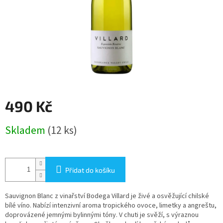
490 Kč
Měrná
Skladem
(12 ks)
cena:
Přidat do košíku
Sauvignon Blanc z vinařství Bodega Villard je živé a osvěžující chilské
bílé víno. Nabízí intenzivní aroma tropického ovoce, limetky a angreštu,
doprovázené jemnými bylinnými tóny. V chuti je svěží, s výraznou