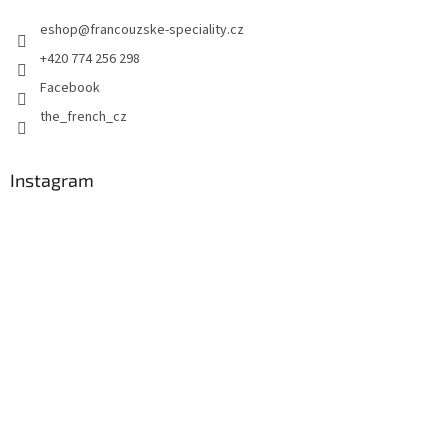
t
eshop
@
francouzske-speciality.cz
í
+420 774 256 298
Facebook
the_french_cz
Instagram