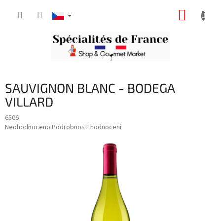
Přejít
NÁKUP
na
obsah
KOŠÍK
SAUVIGNON BLANC - BODEGA
VILLARD
6506
Průměrné
Neohodnoceno
Podrobnosti hodnocení
hodnocení
produktu
je
0,0
z
5
hvězdiček.