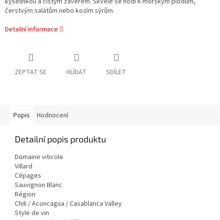
kyselinkou a čistým závěrem. Skvěle se hodí k mořským plodům,
čerstvým salátům nebo kozím sýrům.
Detailní informace
ZEPTAT SE
HLÍDAT
SDÍLET
Popis
Hodnocení
Detailní popis produktu
Domaine viticole
Villard
Cépages
Sauvignon Blanc
Région
Chili / Aconcagua / Casablanca Valley
Style de vin