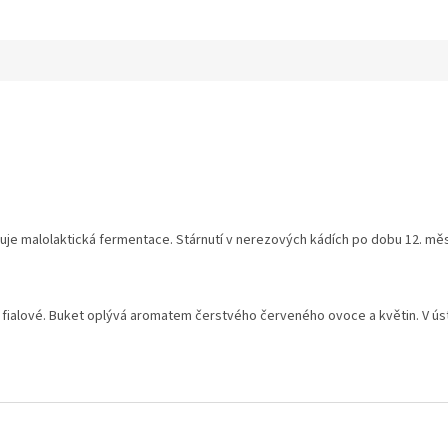
.
leduje malolaktická fermentace. Stárnutí v nerezových kádích po dobu 12. měs
 fialové. Buket oplývá aromatem čerstvého červeného ovoce a květin. V ús