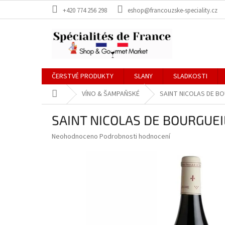
Přejít
+420 774 256 298
eshop@francouzske-speciality.cz
na
obsah
ČERSTVÉ PRODUKTY
SLANY
SLADKOSTI
Domů
VÍNO & ŠAMPAŇSKÉ
SAINT NICOLAS DE BO
SAINT NICOLAS DE BOURGUEI
Průměrné
Neohodnoceno
Podrobnosti hodnocení
hodnocení
produktu
je
0,0
z
5
hvězdiček.