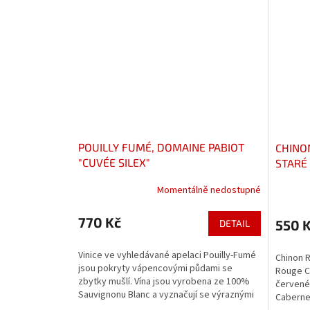
POUILLY FUMÉ, DOMAINE PABIOT
CHINO
"CUVÉE SILEX"
STARÉ 
LYSARD
Momentálně nedostupné
770 Kč
550 
DETAIL
Vinice ve vyhledávané apelaci Pouilly-Fumé
Chinon R
jsou pokryty vápencovými půdami se
Rouge Cl
zbytky mušlí. Vína jsou vyrobena ze 100%
červené
Sauvignonu Blanc a vyznačují se výraznými
Cabernet
minerálními...