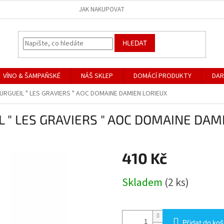
JAK NAKUPOVAT
HLEDAT
VÍNO & ŠAMPAŇSKÉ
NÁŠ SKLEP
DOMÁCÍ PRODUKTY
DAR
URGUEIL " LES GRAVIERS " AOC DOMAINE DAMIEN LORIEUX
L " LES GRAVIERS " AOC DOMAINE DAM
410 Kč
Měrná
Skladem
(2 ks)
cena:
Přidat do koš