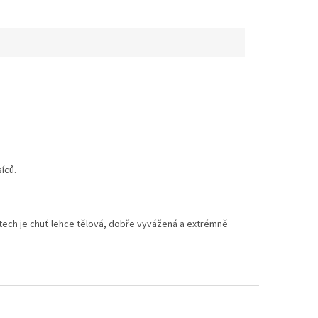
íců.
tech je chuť lehce tělová, dobře vyvážená a extrémně