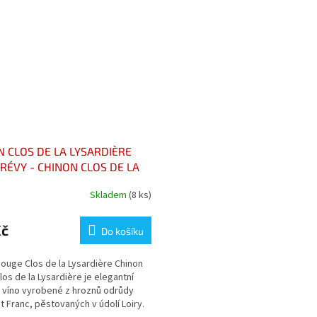
N CLOS DE LA LYSARDIÈRE
RÉVY - CHINON CLOS DE LA
IÈRE VIEILLES VIGNES
Skladem
(8 ks)
Kč
Do košíku
ouge Clos de la Lysardière Chinon
os de la Lysardière je elegantní
 víno vyrobené z hroznů odrůdy
 Franc, pěstovaných v údolí Loiry.