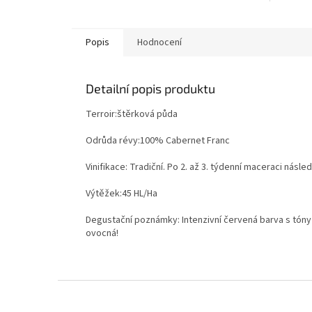
Víno má..
Popis
Hodnocení
Detailní popis produktu
Terroir:štěrková půda
Odrůda révy:100% Cabernet Franc
Vinifikace: Tradiční. Po 2. až 3. týdenní maceraci nás
Výtěžek:45 HL/Ha
Degustační poznámky: Intenzivní červená barva s tóny
ovocná!
Z
á