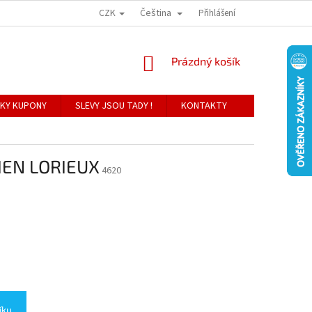
CZK
Čeština
Přihlášení
NÁKUPNÍ
Prázdný košík
KOŠÍK
KY KUPONY
SLEVY JSOU TADY !
KONTAKTY
IEN LORIEUX
4620
íku