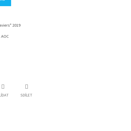
aviers" 2019
il AOC
LÍDAT
SDÍLET