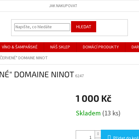
JAK NAKUPOVAT
HLEDAT
VÍNO & ŠAMPAŇSKÉ
NÁŠ SKLEP
DOMÁCÍ PRODUKTY
DAR
 ČERVENÉ" DOMAINE NINOT
NÉ" DOMAINE NINOT
6247
1 000 Kč
Měrná
Skladem
(13 ks)
cena:
Přidat do koš