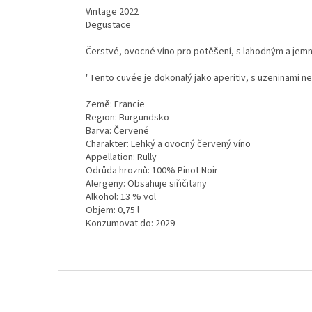
Vintage 2022
Degustace
Čerstvé, ovocné víno pro potěšení, s lahodným a jemný
"Tento cuvée je dokonalý jako aperitiv, s uzeninami n
Země: Francie
Region: Burgundsko
Barva: Červené
Charakter: Lehký a ovocný červený víno
Appellation: Rully
Odrůda hroznů: 100% Pinot Noir
Alergeny: Obsahuje siřičitany
Alkohol: 13 % vol
Objem: 0,75 l
Konzumovat do: 2029
Z
á
p