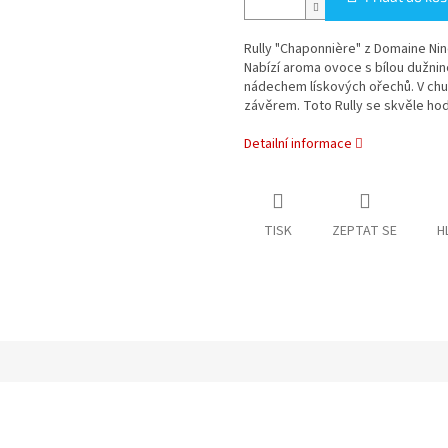
Rully "Chaponnière" z Domaine Nin
Nabízí aroma ovoce s bílou dužnin
nádechem lískových ořechů. V chut
závěrem. Toto Rully se skvěle h
Detailní informace
TISK
ZEPTAT SE
H