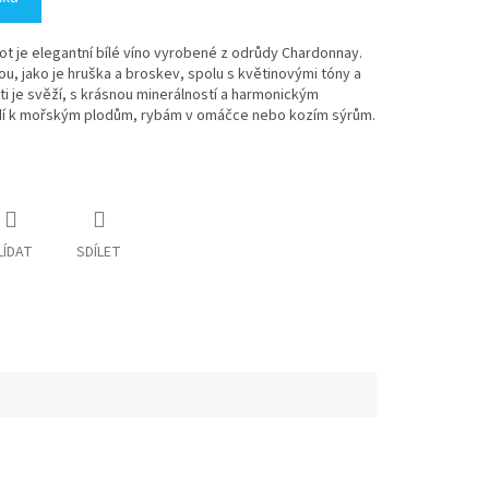
ot je elegantní bílé víno vyrobené z odrůdy Chardonnay.
ou, jako je hruška a broskev, spolu s květinovými tóny a
i je svěží, s krásnou minerálností a harmonickým
odí k mořským plodům, rybám v omáčce nebo kozím sýrům.
LÍDAT
SDÍLET