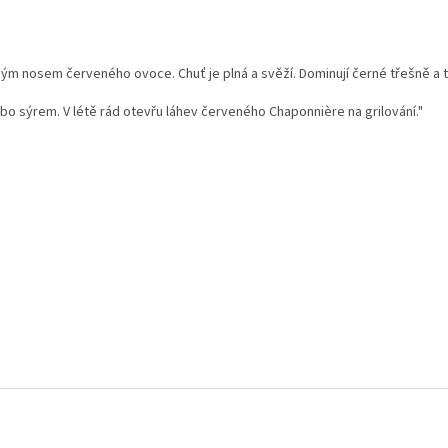
m nosem červeného ovoce. Chuť je plná a svěží. Dominují černé třešně a tř
ebo sýrem. V létě rád otevřu láhev červeného Chaponnière na grilování."