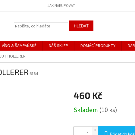
JAK NAKUPOVAT
HLEDAT
VÍNO & ŠAMPAŇSKÉ
NÁŠ SKLEP
DOMÁCÍ PRODUKTY
DAR
NGUT HOLLERER
OLLERER
6184
460 Kč
Měrná
Skladem
(10 ks)
cena:
Přidat do koš