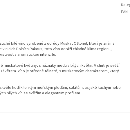
Kate
EAN
:
 suché bílé víno vyrobené z odrůdy Muskat Ottonel, která je známá
inicích Dolních Rakous, toto víno odráží chladné klima regionu,
rstvost a aromatickou intenzitu.
né muskatové květiny, s náznaky medu a bílých květin. V chuti je svěží
 závěrem. Víno je středně tělnaté, s muskatovým charakterem, který
 skvěle hodí k lehkým mořským plodům, salátům, asijské kuchyni nebo
ých bílých vín se svěžím a elegantním profilem.