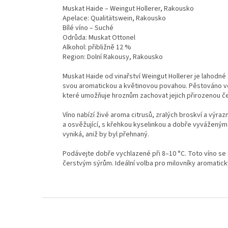
Muskat Haide – Weingut Hollerer, Rakousko
Apelace: Qualitätswein, Rakousko
Bílé víno – Suché
Odrůda: Muskat Ottonel
Alkohol: přibližně 12 %
Region: Dolní Rakousy, Rakousko
Muskat Haide od vinařství Weingut Hollerer je lahodné
svou aromatickou a květinovou povahou. Pěstováno ve v
které umožňuje hroznům zachovat jejich přirozenou če
Víno nabízí živé aroma citrusů, zralých broskví a výraz
a osvěžující, s křehkou kyselinkou a dobře vyváženým
vyniká, aniž by byl přehnaný.
Podávejte dobře vychlazené při 8–10 °C. Toto víno se
čerstvým sýrům. Ideální volba pro milovníky aromatick
Z
á
p