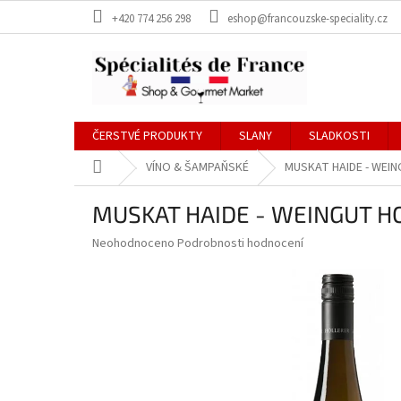
Přejít
+420 774 256 298
eshop@francouzske-speciality.cz
na
obsah
ČERSTVÉ PRODUKTY
SLANY
SLADKOSTI
Domů
VÍNO & ŠAMPAŇSKÉ
MUSKAT HAIDE - WEI
MUSKAT HAIDE - WEINGUT H
Průměrné
Neohodnoceno
Podrobnosti hodnocení
hodnocení
produktu
je
0,0
z
5
hvězdiček.