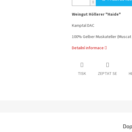
Weingut Höllerer "Haide"
Kamptal DAC
100% Gelber Muskateller (Muscat 
Detailní informace
TISK
ZEPTAT SE
H
Dop