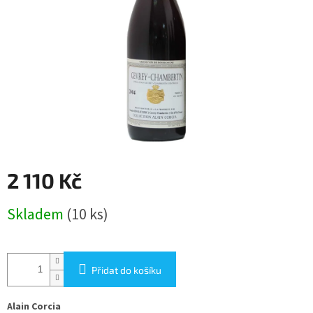
2 110 Kč
Měrná
Skladem
(10 ks)
cena:
Přidat do košíku
Alain Corcia