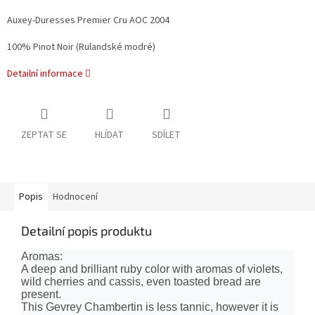
Auxey-Duresses Premier Cru AOC 2004
100% Pinot Noir (Rulandské modré)
Detailní informace
ZEPTAT SE
HLÍDAT
SDÍLET
Popis
Hodnocení
Detailní popis produktu
Aromas:
A deep and brilliant ruby ​​color with aromas of violets,
wild cherries and cassis, even toasted bread are
present.
This Gevrey Chambertin is less tannic, however it is