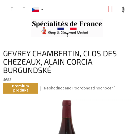
Přejít
NÁKUP
na
obsah
KOŠÍK
GEVREY CHAMBERTIN, CLOS DES
CHEZEAUX, ALAIN CORCIA
BURGUNDSKÉ
4683
Premium
Průměrné
Neohodnoceno
Podrobnosti hodnocení
produkt
hodnocení
produktu
je
0,0
z
5
hvězdiček.