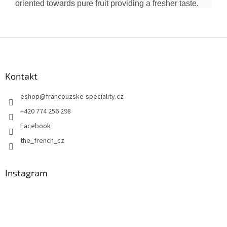
oriented towards pure fruit providing a fresher taste.
Z
á
p
a
Kontakt
t
eshop
@
francouzske-speciality.cz
í
+420 774 256 298
Facebook
the_french_cz
Instagram