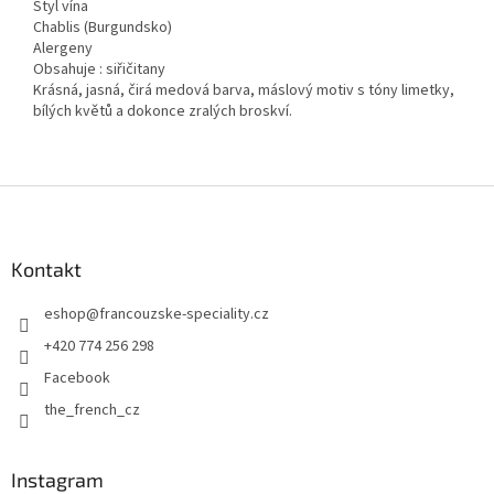
Styl vína
Chablis (Burgundsko)
Alergeny
Obsahuje : siřičitany
Krásná, jasná, čirá medová barva, máslový motiv s tóny limetky,
bílých květů a dokonce zralých broskví.
Z
á
p
a
Kontakt
t
eshop
@
francouzske-speciality.cz
í
+420 774 256 298
Facebook
the_french_cz
Instagram