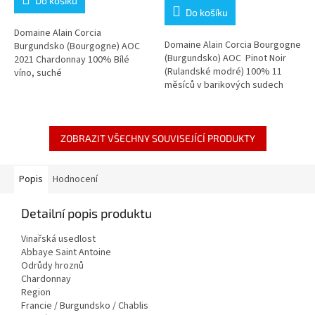
Do košíku
5,0
Do košíku
z
5
Domaine Alain Corcia
Domaine Alain Corcia Bourgogne
hvězdiček.
Burgundsko (Bourgogne) AOC
(Burgundsko) AOC Pinot Noir
2021 Chardonnay 100% Bílé
(Rulandské modré) 100% 11
víno, suché
měsíců v barikových sudech
Červené víno, suché
ZOBRAZIT VŠECHNY SOUVISEJÍCÍ PRODUKTY
Popis
Hodnocení
Detailní popis produktu
Vinařská usedlost
Abbaye Saint Antoine
Odrůdy hroznů
Chardonnay
Region
Francie / Burgundsko / Chablis