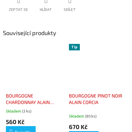
ZEPTAT SE
HLÍDAT
SDÍLET
Související produkty
Tip
BOURGOGNE
BOURGOGNE PINOT NOIR
CHARDONNAY ALAIN
ALAIN CORCIA
CORCIA
Skladem
(3 ks)
Průměrné
Skladem
(80 ks)
hodnocení
560 Kč
produktu
670 Kč
je