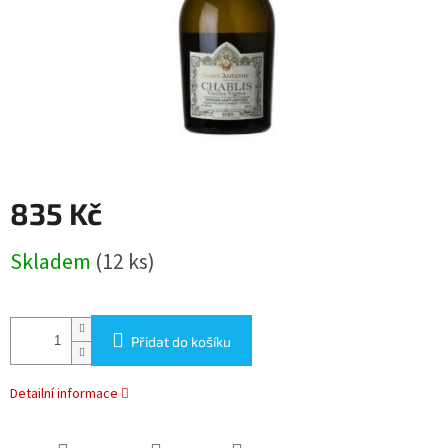
835 Kč
Měrná
Skladem
(12 ks)
cena:
Přidat do košíku
Detailní informace