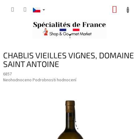
Přejít
NÁKUP
na
obsah
KOŠÍK
CHABLIS VIEILLES VIGNES, DOMAINE
SAINT ANTOINE
6857
Průměrné
Neohodnoceno
Podrobnosti hodnocení
hodnocení
produktu
je
0,0
z
5
hvězdiček.