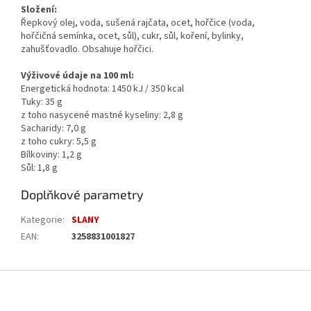
Složení:
Řepkový olej, voda, sušená rajčata, ocet, hořčice (voda,
hořčičná semínka, ocet, sůl), cukr, sůl, koření, bylinky,
zahušťovadlo. Obsahuje hořčici.
Výživové údaje na 100 ml:
Energetická hodnota: 1450 kJ / 350 kcal
Tuky: 35 g
z toho nasycené mastné kyseliny: 2,8 g
Sacharidy: 7,0 g
z toho cukry: 5,5 g
Bílkoviny: 1,2 g
Sůl: 1,8 g
Doplňkové parametry
Kategorie
:
SLANY
EAN
:
3258831001827
Z
á
p