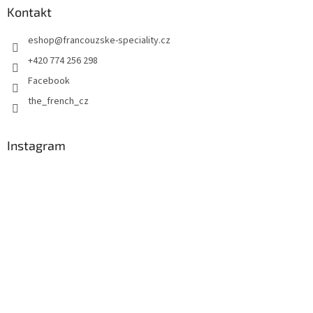
a
Kontakt
t
eshop
@
francouzske-speciality.cz
í
+420 774 256 298
Facebook
the_french_cz
Instagram