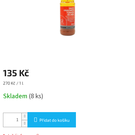
135 Kč
Měrná
270 Kč / 1 l
cena:
Skladem
(8 ks)
Přidat do košíku