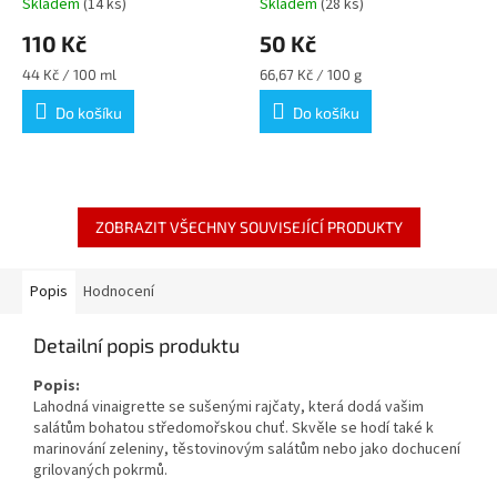
Skladem
(14 ks)
Skladem
(28 ks)
110 Kč
50 Kč
Měrná
Měrná
44 Kč / 100 ml
66,67 Kč / 100 g
cena:
cena:
Do košíku
Do košíku
ZOBRAZIT VŠECHNY SOUVISEJÍCÍ PRODUKTY
Popis
Hodnocení
Detailní popis produktu
Popis:
Lahodná vinaigrette se sušenými rajčaty, která dodá vašim
salátům bohatou středomořskou chuť. Skvěle se hodí také k
marinování zeleniny, těstovinovým salátům nebo jako dochucení
grilovaných pokrmů.