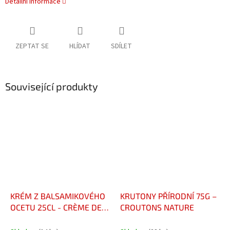
Detailní informace
ZEPTAT SE
HLÍDAT
SDÍLET
Související produkty
KRÉM Z BALSAMIKOVÉHO
KRUTONY PŘÍRODNÍ 75G –
OCETU 25CL - CRÈME DE
CROUTONS NATURE
VINAIGRE BALSAMIQUE
BOUTEILLE 25CL