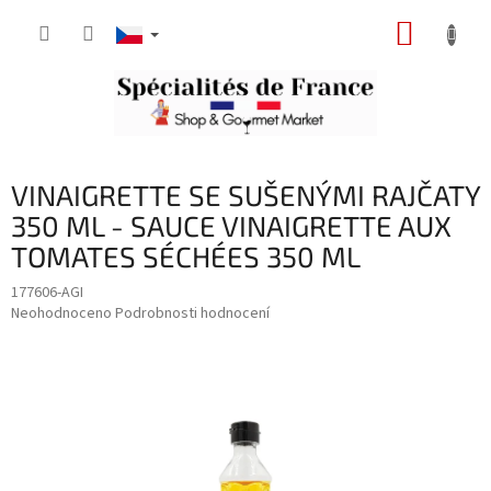
Přejít
NÁKUP
na
obsah
KOŠÍK
VINAIGRETTE SE SUŠENÝMI RAJČATY
350 ML - SAUCE VINAIGRETTE AUX
TOMATES SÉCHÉES 350 ML
177606-AGI
Průměrné
Neohodnoceno
Podrobnosti hodnocení
hodnocení
produktu
je
0,0
z
5
hvězdiček.