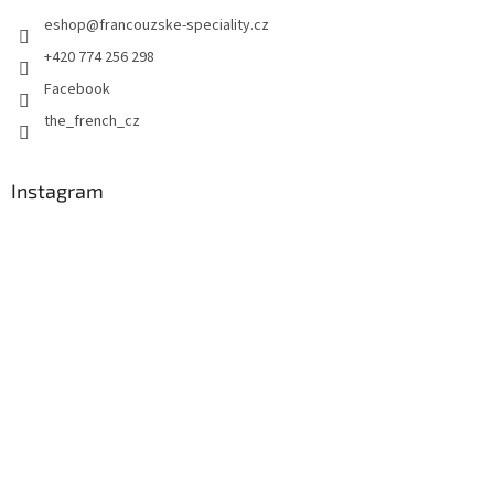
t
eshop
@
francouzske-speciality.cz
í
+420 774 256 298
Facebook
the_french_cz
Instagram