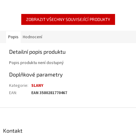
ZOBRAZIT VŠECHNY SOUVISEJÍCÍ PRODUKTY
Popis
Hodnocení
Detailní popis produktu
Popis produktu není dostupný
Doplňkové parametry
Kategorie
:
SLANY
EAN
:
EAN 3580281770467
Z
á
p
a
Kontakt