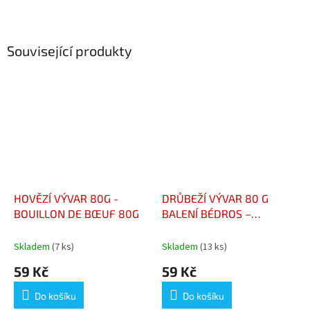
Související produkty
HOVĚZÍ VÝVAR 80G -
DRŮBEŽÍ VÝVAR 80 G
BOUILLON DE BŒUF 80G
BALENÍ BÉDROS –
CHICKEN BROTH 80 G
PACK – BOUILLON DE
Skladem
(7 ks)
Skladem
(13 ks)
VOLAILLE 80 G
59 Kč
59 Kč
Do košíku
Do košíku