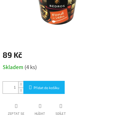
89 Kč
Měrná
Skladem
(4 ks)
cena:
Přidat do košíku
ZEPTAT SE
HLÍDAT
SDÍLET