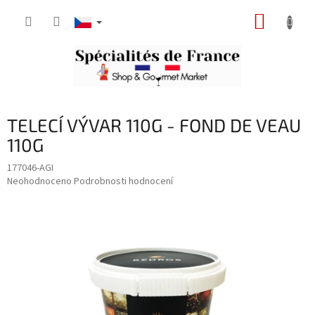
Přejít
NÁKUP
na
obsah
KOŠÍK
TELECÍ VÝVAR 110G - FOND DE VEAU
110G
177046-AGI
Průměrné
Neohodnoceno
Podrobnosti hodnocení
hodnocení
produktu
je
0,0
z
5
hvězdiček.