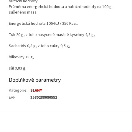
Nutriční hodnoty
Průměrná energetická hodnota a nutriční hodnoty na 100 g
sušeného masa:
Energetická hodnota 1064kJ / 256 Kcal,
Tuk 20 g, z toho nasycené mastné kyseliny 4,8 g,
Sacharidy 0,8 g, z toho cukry 0,5 g,
bílkoviny 18 g,
sůl 0,83 g.
Doplňkové parametry
Kategorie
:
SLANY
EAN
:
3580288080552
Z
á
p