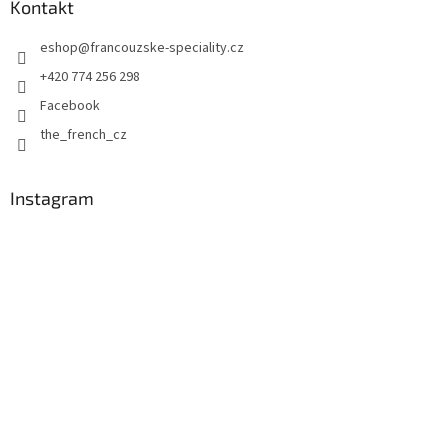
a
Kontakt
t
eshop
@
francouzske-speciality.cz
í
+420 774 256 298
Facebook
the_french_cz
Instagram