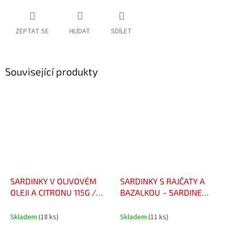
ZEPTAT SE
HLÍDAT
SDÍLET
Související produkty
SARDINKY V OLIVOVÉM
SARDINKY S RAJČATY A
OLEJI A CITRONU 115G /
BAZALKOU – SARDINE
SARDINES À L'HUILE
TOMATE & BASILIC
D'OLIVE ET CITRON 115G
Skladem
(18 ks)
Skladem
(11 ks)