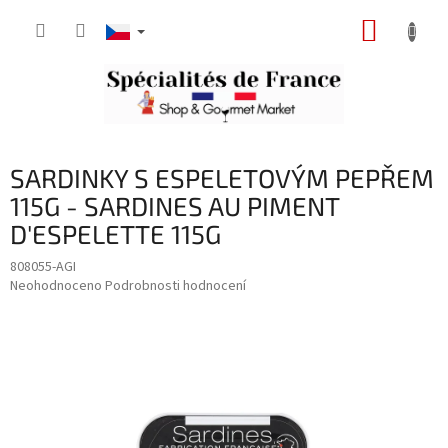
Přejít
NÁKUP
na
obsah
KOŠÍK
SARDINKY S ESPELETOVÝM PEPŘEM
115G - SARDINES AU PIMENT
D'ESPELETTE 115G
808055-AGI
Průměrné
Neohodnoceno
Podrobnosti hodnocení
hodnocení
produktu
je
0,0
z
5
hvězdiček.