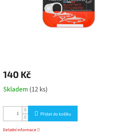
140 Kč
Měrná
Skladem
(12 ks)
cena:
Přidat do košíku
Detailní informace