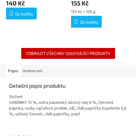
140 Kč
155 Kč
Měrná
155 Kč / 100 g
Do košíku
cena:
Do košíku
ZOBRAZIT VŠECHNY SOUVISEJÍCÍ PRODUKTY
Popis
Hodnocení
Detailní popis produktu
Složení
SARDINKY 75 %, extra panenský olivový olej 8 %, červená
paprika, voda, rajčatový protlak, sůl, chilli papričky Espelette 0,6
%, sušený česnek, chilli papričky, pepř.