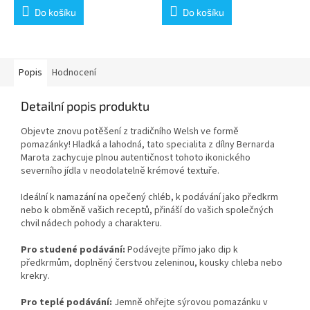
Do košíku
Do košíku
Popis
Hodnocení
Detailní popis produktu
Objevte znovu potěšení z tradičního Welsh ve formě
pomazánky! Hladká a lahodná, tato specialita z dílny Bernarda
Marota zachycuje plnou autentičnost tohoto ikonického
severního jídla v neodolatelně krémové textuře.
Ideální k namazání na opečený chléb, k podávání jako předkrm
nebo k obměně vašich receptů, přináší do vašich společných
chvil nádech pohody a charakteru.
Pro studené podávání:
Podávejte přímo jako dip k
předkrmům, doplněný čerstvou zeleninou, kousky chleba nebo
krekry.
Pro teplé podávání:
Jemně ohřejte sýrovou pomazánku v