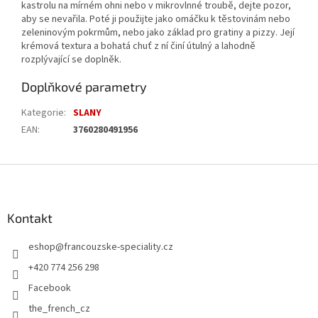
kastrolu na mírném ohni nebo v mikrovlnné troubě, dejte pozor,
aby se nevařila. Poté ji použijte jako omáčku k těstovinám nebo
zeleninovým pokrmům, nebo jako základ pro gratiny a pizzy. Její
krémová textura a bohatá chuť z ní činí útulný a lahodně
rozplývající se doplněk.
Doplňkové parametry
Kategorie
:
SLANY
EAN
:
3760280491956
Z
á
p
a
Kontakt
t
eshop
@
francouzske-speciality.cz
í
+420 774 256 298
Facebook
the_french_cz