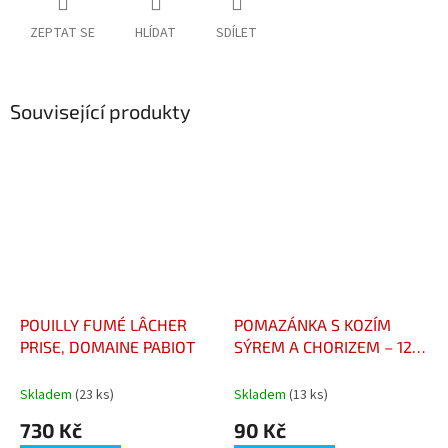
ZEPTAT SE
HLÍDAT
SDÍLET
Související produkty
POUILLY FUMÉ LÂCHER
POMAZÁNKA S KOZÍM
PRISE, DOMAINE PABIOT
SÝREM A CHORIZEM – 120
G - CHÈVRE AU CHORIZO –
120 G
Skladem
(23 ks)
Skladem
(13 ks)
730 Kč
90 Kč