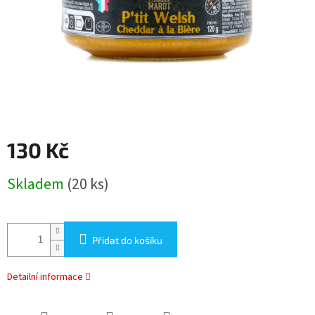
130 Kč
Měrná
Skladem
(20 ks)
cena:
Přidat do košíku
Detailní informace