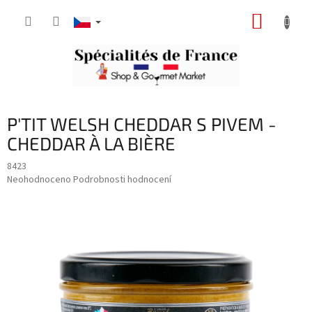
Přejít
NÁKUP
na
obsah
KOŠÍK
P'TIT WELSH CHEDDAR S PIVEM -
CHEDDAR À LA BIÈRE
8423
Průměrné
Neohodnoceno
Podrobnosti hodnocení
hodnocení
produktu
je
0,0
z
5
hvězdiček.