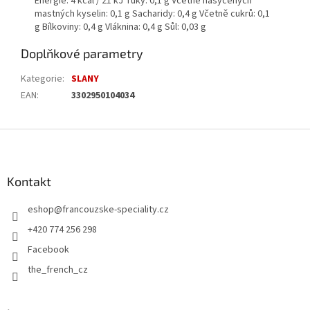
Energie: 4 kcal / 21 kJ Tuky: 0,1 g Včetně nasycených
mastných kyselin: 0,1 g Sacharidy: 0,4 g Včetně cukrů: 0,1
g Bílkoviny: 0,4 g Vláknina: 0,4 g Sůl: 0,03 g
Doplňkové parametry
Kategorie
:
SLANY
EAN
:
3302950104034
Z
á
p
a
Kontakt
t
eshop
@
francouzske-speciality.cz
í
+420 774 256 298
Facebook
the_french_cz