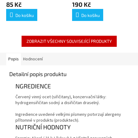
85 Kč
190 Kč
Do košíku
Do košíku
ZOBRAZIT VŠECHNY SOUVISEJÍCÍ PRODUKTY
Popis
Hodnocení
Detailní popis produktu
NGREDIENCE
Červený vinný ocet (siřičitany), konzervační látky:
hydrogensiřičitan sodný a disiřičitan draselný.
Ingredience uvedené velkými písmeny potvrzují alergeny
přítomné v produktu (produktech).
NUTRIČNÍ HODNOTY