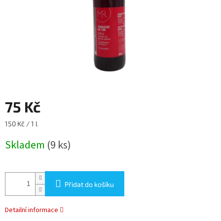
75 Kč
Měrná
150 Kč / 1 l
cena:
Skladem
(9 ks)
Přidat do košíku
Detailní informace