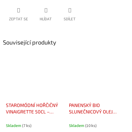
ZEPTAT SE
HLÍDAT
SDÍLET
Související produkty
STAROMÓDNÍ HOŘČIČNÝ
PANENSKÝ BIO
VINAIGRETTE 50CL –
SLUNEČNICOVÝ OLEJ
VINAIGRETTE À LA
FRANCE 75 CL – HUILE
MOUTARDE À L’ANCIENNE
VIERGE DE TOURNESOL
Skladem
(7 ks)
Skladem
(10 ks)
50CL
BIO FRANCE 75CL