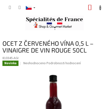
Přejít
NÁKUP
na
obsah
KOŠÍK
OCET Z ČERVENÉHO VÍNA 0,5 L –
VINAIGRE DE VIN ROUGE 50CL
810345-AGI
Průměrné
Neohodnoceno
Podrobnosti hodnocení
Novinka
hodnocení
produktu
je
0,0
z
5
hvězdiček.