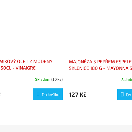
MIKOVÝ OCET Z MODENY
MAJONÉZA S PEPŘEM ESPELE
50CL - VINAIGRE
SKLENICE 180 G - MAYONNAI
MIQUE DE MODÈNE
PIMENT D’ESPELETTE – POT 1
Skladem
(10 ks)
Skla
ILLE 50CL
č
127 Kč
Do košíku
Do 