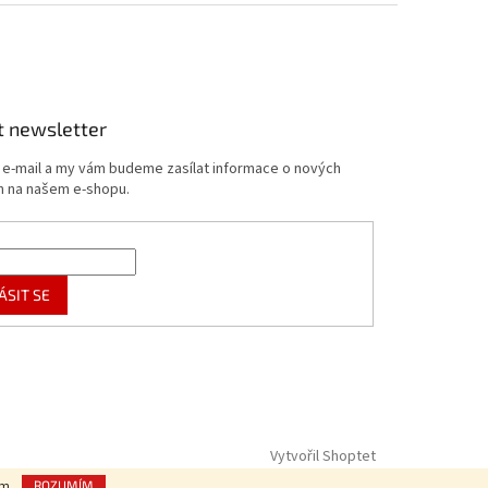
t newsletter
j e-mail a my vám budeme zasílat informace o nových
 na našem e-shopu.
ÁSIT SE
Vytvořil Shoptet
ím.
ROZUMÍM