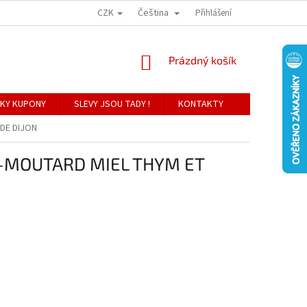
CZK
Čeština
Přihlášení
NÁKUPNÍ
Prázdný košík
KOŠÍK
KY KUPONY
SLEVY JSOU TADY !
KONTAKTY
 DE DIJON
 -MOUTARD MIEL THYM ET