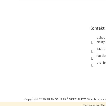
Z
á
p
a
t
Kontakt
í
eshop
ciality
+420 7
Faceb
the_f
Copyright 2026
FRANCOUZSKÉ SPECIALITY
. Všechna prá
Tento web používá 