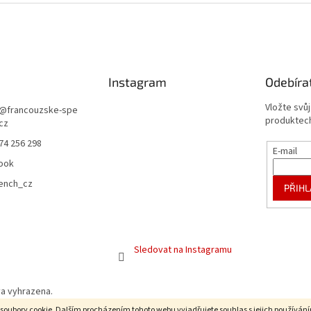
Instagram
Odebíra
Vložte svů
@
francouzske-spe
produktech
.cz
74 256 298
E-mail
ook
rench_cz
PŘIHL
Sledovat na Instagramu
va vyhrazena.
soubory cookie. Dalším procházením tohoto webu vyjadřujete souhlas s jejich používán