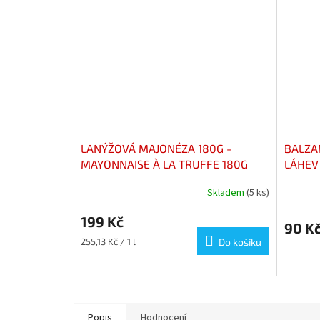
LANÝŽOVÁ MAJONÉZA 180G -
BALZA
MAYONNAISE À LA TRUFFE 180G
LÁHEV 
BALSA
Skladem
(5 ks)
BOUTE
199 Kč
90 K
Měrná
255,13 Kč / 1 l
Do košíku
cena:
Popis
Hodnocení