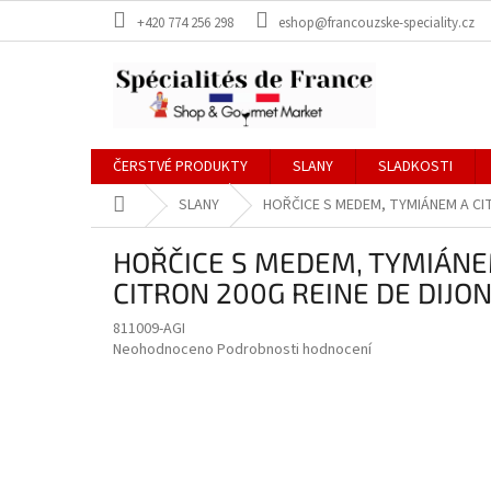
Přejít
+420 774 256 298
eshop@francouzske-speciality.cz
na
obsah
ČERSTVÉ PRODUKTY
SLANY
SLADKOSTI
Domů
SLANY
HOŘČICE S MEDEM, TYMIÁNEM A CIT
HOŘČICE S MEDEM, TYMIÁNE
CITRON 200G REINE DE DIJO
811009-AGI
Průměrné
Neohodnoceno
Podrobnosti hodnocení
hodnocení
produktu
je
0,0
z
5