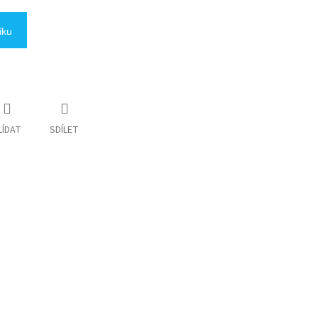
íku
LÍDAT
SDÍLET