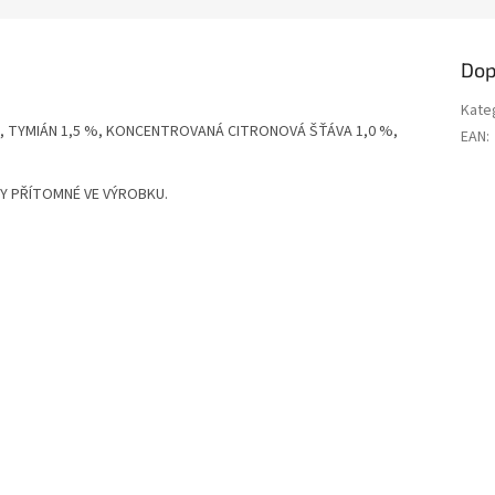
Dop
Kate
ŮL, TYMIÁN 1,5 %, KONCENTROVANÁ CITRONOVÁ ŠŤÁVA 1,0 %,
EAN
:
Y PŘÍTOMNÉ VE VÝROBKU.