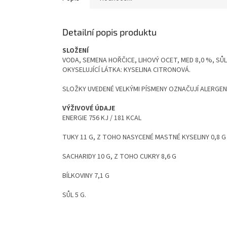
Detailní popis produktu
SLOŽENÍ
VODA, SEMENA HOŘČICE, LIHOVÝ OCET, MED 8,0 %, S
OKYSELUJÍCÍ LÁTKA: KYSELINA CITRONOVÁ.
SLOŽKY UVEDENÉ VELKÝMI PÍSMENY OZNAČUJÍ ALERGEN
VÝŽIVOVÉ ÚDAJE
ENERGIE 756 KJ / 181 KCAL
TUKY 11 G, Z TOHO NASYCENÉ MASTNÉ KYSELINY 0,8 G
SACHARIDY 10 G, Z TOHO CUKRY 8,6 G
BÍLKOVINY 7,1 G
SŮL 5 G.