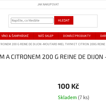
JAK NAKUPOVAT
HLEDAT
VÍNO & ŠAMPAŇSKÉ
NÁŠ SKLEP
DOMÁCÍ PRODUKTY
DAR
RONEM 200 G REINE DE DIJON -MOUTARD MIEL THYM ET CITRON 200G REINE
M A CITRONEM 200 G REINE DE DIJON
N
100 Kč
Měrná
Skladem
(7 ks)
cena: