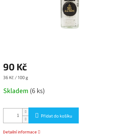
90 Kč
Měrná
36 Kč / 100 g
cena:
Skladem
(6 ks)
Přidat do košíku
Detailní informace