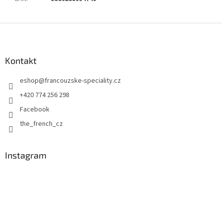
Z
á
p
a
Kontakt
t
eshop
@
francouzske-speciality.cz
í
+420 774 256 298
Facebook
the_french_cz
Instagram