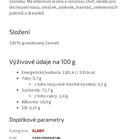
česneku. Má intenzivní aroma a výraznou chuť, ideální pro
dochucení masa, omáček, polévek, marinád, zeleninových
pokrmů a dresinků.
Složení
100 % granulovaný česnek.
Výživové údaje na 100 g
Energetická hodnota: 1381 kJ / 331 kcal
Tuky: 0,7 g
z toho nasycené mastné kyseliny: 0,1 g
Sacharidy: 72,7 g
z toho cukry: 2,4 g
Bílkoviny: 16,6 g
Sůl: 0,15 g
Doplňkové parametry
Kategorie
:
SLANY
EAN
:
3580288094740