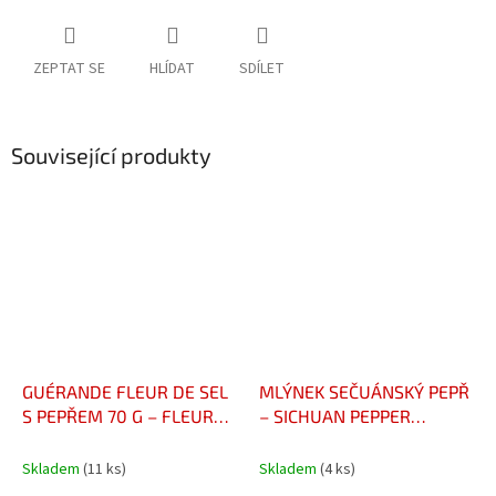
ZEPTAT SE
HLÍDAT
SDÍLET
Související produkty
GUÉRANDE FLEUR DE SEL
MLÝNEK SEČUÁNSKÝ PEPŘ
S PEPŘEM 70 G – FLEUR
– SICHUAN PEPPER
DE SEL DE GUÉRANDE AU
GRINDER – MOULIN
PIMENT D'ESPELETTE 70 G
POIVRE SICHUAN
Skladem
(11 ks)
Skladem
(4 ks)