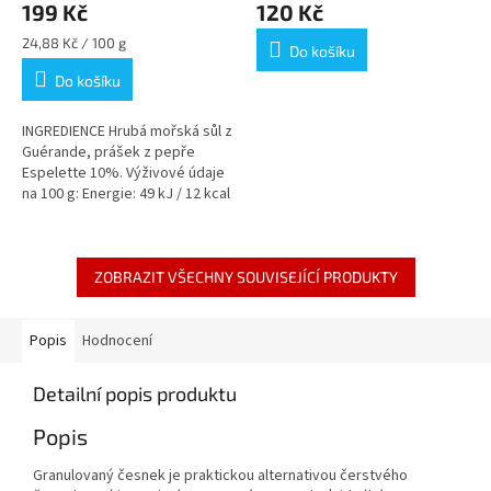
199 Kč
120 Kč
Měrná
24,88 Kč / 100 g
Do košíku
cena:
Do košíku
INGREDIENCE Hrubá mořská sůl z
Guérande, prášek z pepře
Espelette 10%. Výživové údaje
na 100 g: Energie: 49 kJ / 12 kcal
Tuky: 0 g – z toho
nasycené: 0 g...
ZOBRAZIT VŠECHNY SOUVISEJÍCÍ PRODUKTY
Popis
Hodnocení
Detailní popis produktu
Popis
Granulovaný česnek je praktickou alternativou čerstvého