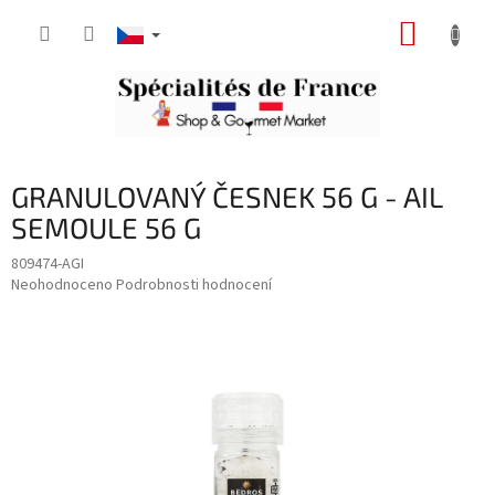
Přejít
NÁKUP
na
obsah
KOŠÍK
GRANULOVANÝ ČESNEK 56 G - AIL
SEMOULE 56 G
809474-AGI
Průměrné
Neohodnoceno
Podrobnosti hodnocení
hodnocení
produktu
je
0,0
z
5
hvězdiček.