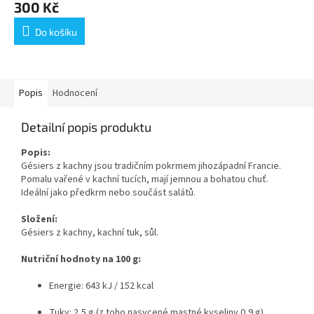
300 Kč
Do košíku
Popis
Hodnocení
Detailní popis produktu
Popis:
Gésiers z kachny jsou tradičním pokrmem jihozápadní Francie.
Pomalu vařené v kachní tucích, mají jemnou a bohatou chuť.
Ideální jako předkrm nebo součást salátů.
Složení:
Gésiers z kachny, kachní tuk, sůl.
Nutriční hodnoty na 100 g:
Energie: 643 kJ / 152 kcal
Tuky: 2,5 g (z toho nasycené mastné kyseliny 0,9 g)