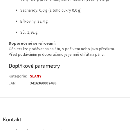
Sacharidy: 0,0 g (z toho cukry 0,0 g)
Bílkoviny: 32,4 g
Sůl: 1,92 g
Doporučené servírování:
Gésiers lze podávat na salátu, s pečivem nebo jako předkrm.
Před podáváním je doporučeno je jemně ohřát na pánvi.
Doplňkové parametry
Kategorie
:
SLANY
EAN
:
3416360007486
Z
á
p
a
Kontakt
t