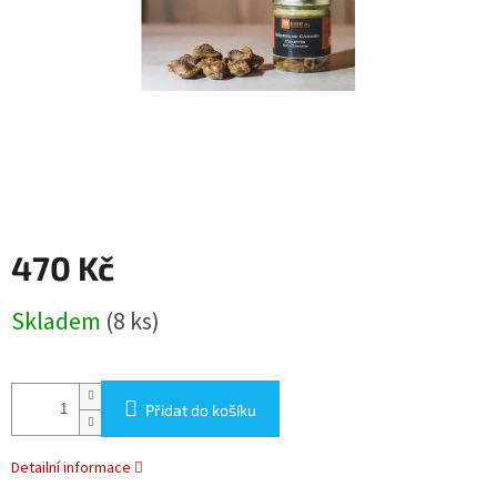
470 Kč
Měrná
Skladem
(8 ks)
cena:
Přidat do košíku
Detailní informace