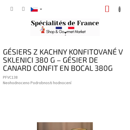
Přejít
NÁKUP
na
obsah
KOŠÍK
GÉSIERS Z KACHNY KONFITOVANÉ V
SKLENICI 380 G – GÉSIER DE
CANARD CONFIT EN BOCAL 380G
PFVC138
Průměrné
Neohodnoceno
Podrobnosti hodnocení
hodnocení
produktu
je
0,0
z
5
hvězdiček.