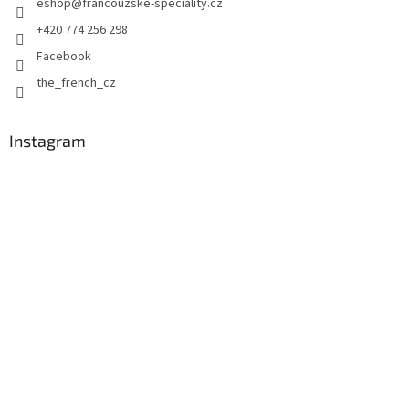
eshop
@
francouzske-speciality.cz
í
+420 774 256 298
Facebook
the_french_cz
Instagram