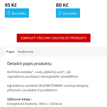
SPAETZLE 250 G
95 Kč
80 Kč
Do košíku
Do košíku
ZOBRAZIT VŠECHNY SOUVISEJÍCÍ PRODUKTY
Popis
Hodnocení
Detailní popis produktu
Hořčičná semínka*, voda, jablečný ocet*, sůl.
Ingredience pocházejí z ekologického zemědělství.
Ingredience uvedené VELKÝMI PÍSMENY označují alergeny
přítomné v produktu či produktech.
Výživové údaje :
Energetická hodnota: 765 kJ / 184 kcal