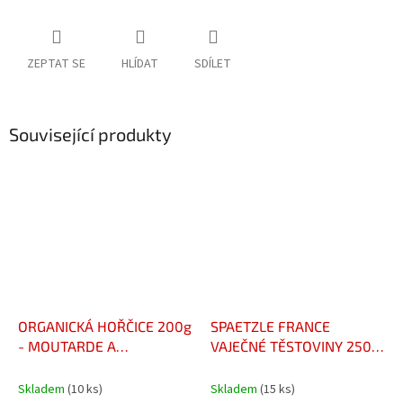
ZEPTAT SE
HLÍDAT
SDÍLET
Související produkty
ORGANICKÁ HOŘČICE 200g
SPAETZLE FRANCE
- MOUTARDE A
VAJEČNÉ TĚSTOVINY 250 G
L'ANCIENNE BIO
– EGG SPAETZLE PASTA
250 G – PÂTES AUX ŒUFS
Skladem
(10 ks)
Skladem
(15 ks)