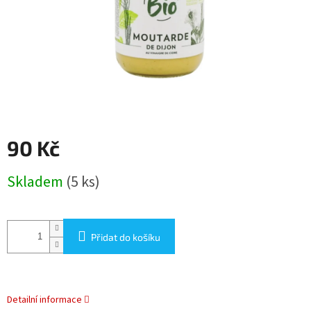
90 Kč
Měrná
Skladem
(5 ks)
cena:
Přidat do košíku
Detailní informace