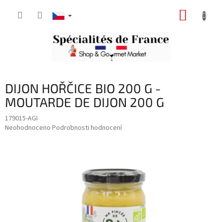
Přejít
NÁKUP
na
obsah
KOŠÍK
DIJON HOŘČICE BIO 200 G -
MOUTARDE DE DIJON 200 G
179015-AGI
Průměrné
Neohodnoceno
Podrobnosti hodnocení
hodnocení
produktu
je
0,0
z
5
hvězdiček.