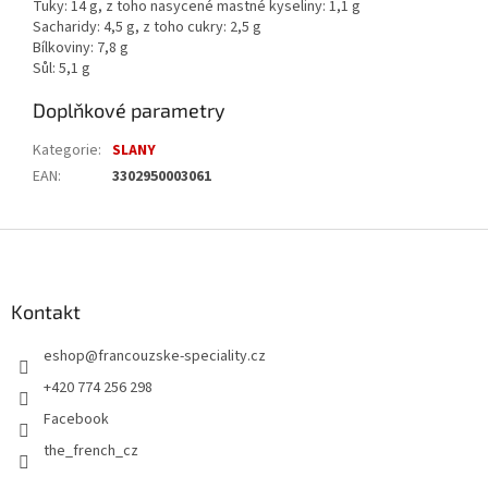
Tuky: 14 g, z toho nasycené mastné kyseliny: 1,1 g
Sacharidy: 4,5 g, z toho cukry: 2,5 g
Bílkoviny: 7,8 g
Sůl: 5,1 g
Doplňkové parametry
Kategorie
:
SLANY
EAN
:
3302950003061
Z
á
p
a
Kontakt
t
eshop
@
francouzske-speciality.cz
í
+420 774 256 298
Facebook
the_french_cz