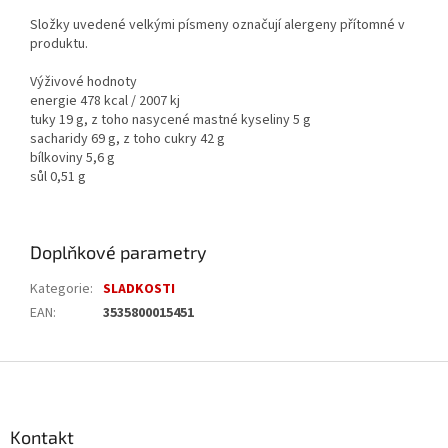
Složky uvedené velkými písmeny označují alergeny přítomné v
produktu.
Výživové hodnoty
energie 478 kcal / 2007 kj
tuky 19 g, z toho nasycené mastné kyseliny 5 g
sacharidy 69 g, z toho cukry 42 g
bílkoviny 5,6 g
sůl 0,51 g
Doplňkové parametry
Kategorie
:
SLADKOSTI
EAN
:
3535800015451
Z
á
p
a
Kontakt