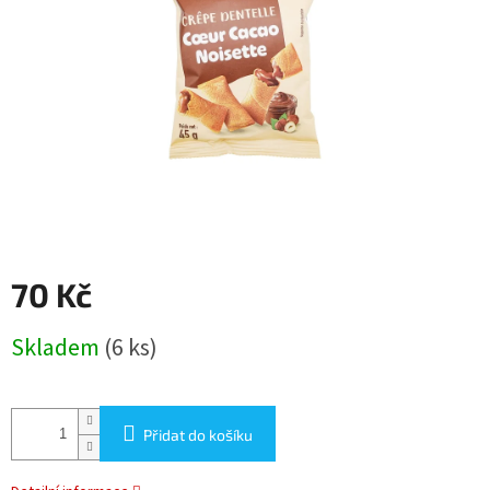
70 Kč
Měrná
Skladem
(6 ks)
cena:
Přidat do košíku