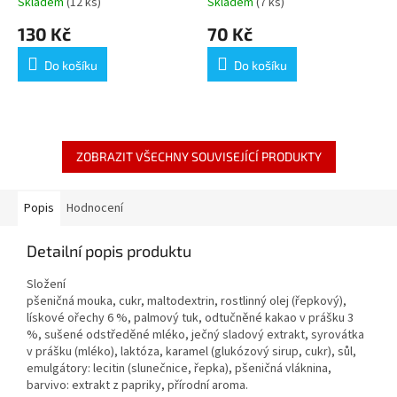
Skladem
(12 ks)
Skladem
(7 ks)
MARIUS
130 Kč
70 Kč
Do košíku
Do košíku
ZOBRAZIT VŠECHNY SOUVISEJÍCÍ PRODUKTY
Popis
Hodnocení
Detailní popis produktu
Složení
pšeničná mouka, cukr, maltodextrin, rostlinný olej (řepkový),
lískové ořechy 6 %, palmový tuk, odtučněné kakao v prášku 3
%, sušené odstředěné mléko, ječný sladový extrakt, syrovátka
v prášku (mléko), laktóza, karamel (glukózový sirup, cukr), sůl,
emulgátory: lecitin (slunečnice, řepka), pšeničná vláknina,
barvivo: extrakt z papriky, přírodní aroma.