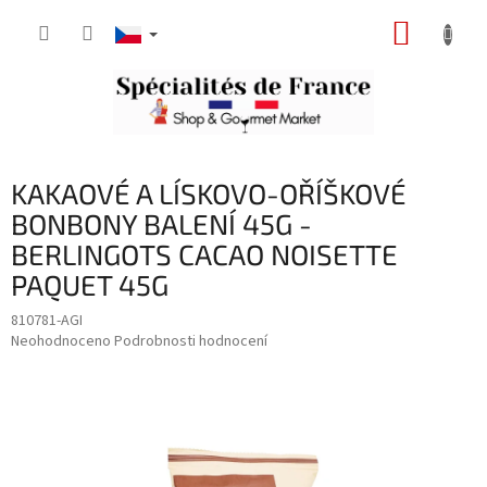
Přejít
NÁKUP
na
obsah
KOŠÍK
KAKAOVÉ A LÍSKOVO-OŘÍŠKOVÉ
BONBONY BALENÍ 45G -
BERLINGOTS CACAO NOISETTE
PAQUET 45G
810781-AGI
Průměrné
Neohodnoceno
Podrobnosti hodnocení
hodnocení
produktu
je
0,0
z
5
hvězdiček.