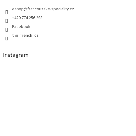
t
eshop
@
francouzske-speciality.cz
í
+420 774 256 298
Facebook
the_french_cz
Instagram