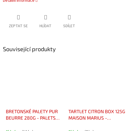
Detailní informace
ZEPTAT SE
HLÍDAT
SDÍLET
Související produkty
BRETONSKÉ PALETY PUR
TARTLET CITRON BOX 125G
BEURRE 280G - PALETS
MAISON MARIUS -
BRETONS PUR BEURRE
TARTELETTE CITRON
280G
BOÎTE 125G MAISON