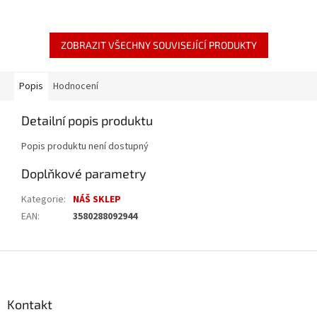
ZOBRAZIT VŠECHNY SOUVISEJÍCÍ PRODUKTY
Popis
Hodnocení
Detailní popis produktu
Popis produktu není dostupný
Doplňkové parametry
Kategorie
:
NÁŠ SKLEP
EAN
:
3580288092944
Z
á
p
a
Kontakt