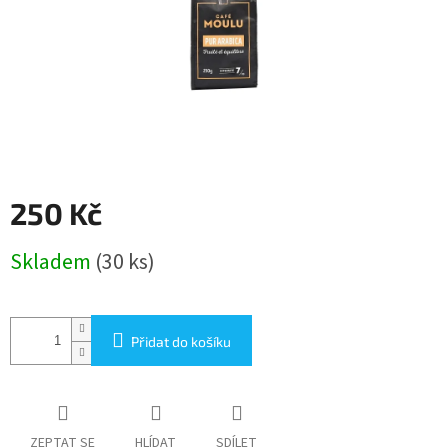
250 Kč
Měrná
Skladem
(30 ks)
cena:
Přidat do košíku
ZEPTAT SE
HLÍDAT
SDÍLET