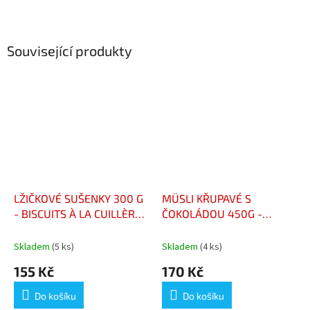
Související produkty
LŽIČKOVÉ SUŠENKY 300 G
MÜSLI KŘUPAVÉ S
- BISCUITS À LA CUILLÈRE
ČOKOLÁDOU 450G -
300G
MUESLI CROUSTILLANT
AUX 2 CHOCOLATS 450G
Skladem
(5 ks)
Skladem
(4 ks)
155 Kč
170 Kč
Do košíku
Do košíku