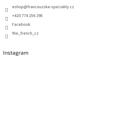
t
eshop
@
francouzske-speciality.cz
í
+420 774 256 298
Facebook
the_french_cz
Instagram