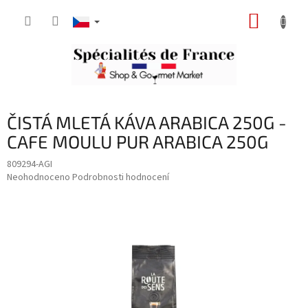
Přejít
NÁKUP
na
obsah
KOŠÍK
ČISTÁ MLETÁ KÁVA ARABICA 250G -
CAFE MOULU PUR ARABICA 250G
809294-AGI
Průměrné
Neohodnoceno
Podrobnosti hodnocení
hodnocení
produktu
je
0,0
z
5
hvězdiček.