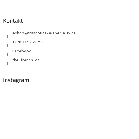
Z
á
p
a
Kontakt
t
eshop
@
francouzske-speciality.cz
í
+420 774 256 298
Facebook
the_french_cz
Instagram