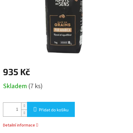
935 Kč
Měrná
Skladem
(7 ks)
cena:
Přidat do košíku
Detailní informace