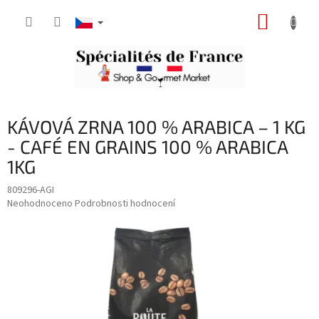
Přejít
NÁKUP
na
obsah
KOŠÍK
KÁVOVÁ ZRNA 100 % ARABICA – 1 KG
- CAFÉ EN GRAINS 100 % ARABICA
1KG
809296-AGI
Průměrné
Neohodnoceno
Podrobnosti hodnocení
hodnocení
produktu
je
0,0
z
5
hvězdiček.