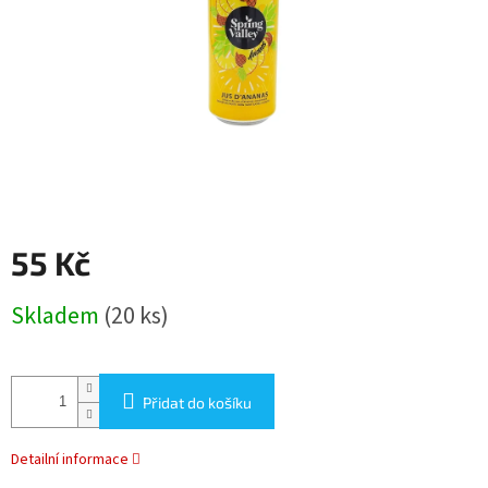
55 Kč
Měrná
Skladem
(20 ks)
cena:
Přidat do košíku
Detailní informace