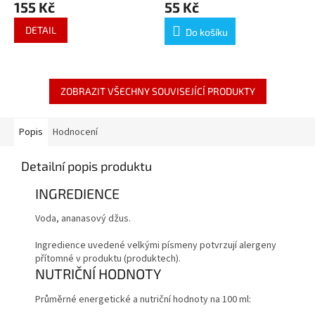
155 Kč
55 Kč
DETAIL
Do košíku
ZOBRAZIT VŠECHNY SOUVISEJÍCÍ PRODUKTY
Popis
Hodnocení
Detailní popis produktu
INGREDIENCE
Voda, ananasový džus.
Ingredience uvedené velkými písmeny potvrzují alergeny
přítomné v produktu (produktech).
NUTRIČNÍ HODNOTY
Průměrné energetické a nutriční hodnoty na 100 ml: