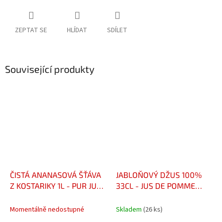
ZEPTAT SE
HLÍDAT
SDÍLET
Související produkty
ČISTÁ ANANASOVÁ ŠŤÁVA
JABLOŇOVÝ DŽUS 100%
Z KOSTARIKY 1L - PUR JUS
33CL - JUS DE POMME
D'ANANAS DU COSTA RICA
100% CANETTE 33CL
1L
Momentálně nedostupné
Skladem
(26 ks)