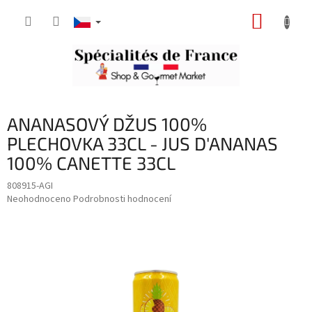
Přejít
NÁKUP
na
obsah
KOŠÍK
ANANASOVÝ DŽUS 100%
PLECHOVKA 33CL - JUS D'ANANAS
100% CANETTE 33CL
808915-AGI
Průměrné
Neohodnoceno
Podrobnosti hodnocení
hodnocení
produktu
je
0,0
z
5
hvězdiček.