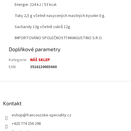
Energie: 224 kJ / 53 kcal.
Tuky 2,5 g včetně nasycených mastných kyselin 0 g.
Sacharidy 13g včetně cukrů 12g.
IMPORTOVÁNO SPOLEČNOSTÍ MANGUSTINO S.R.O.
Doplňkové parametry
Kategorie
:
NÁŠ SKLEP
EAN
:
3516130003660
Z
á
p
a
Kontakt
t
eshop
@
francouzske-speciality.cz
í
+420 774 256 298