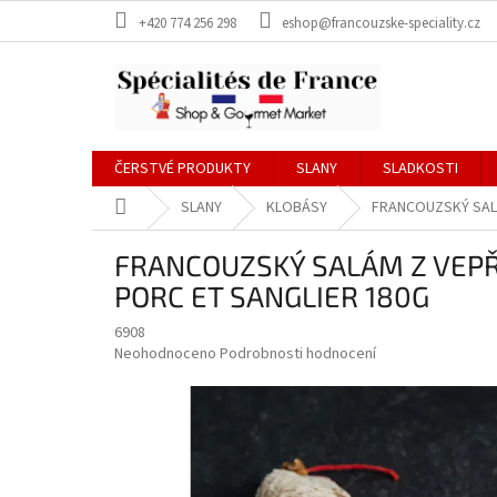
Přejít
+420 774 256 298
eshop@francouzske-speciality.cz
na
obsah
ČERSTVÉ PRODUKTY
SLANY
SLADKOSTI
Domů
SLANY
KLOBÁSY
FRANCOUZSKÝ SALÁ
FRANCOUZSKÝ SALÁM Z VEPŘ
PORC ET SANGLIER 180G
6908
Průměrné
Neohodnoceno
Podrobnosti hodnocení
hodnocení
produktu
je
0,0
z
5