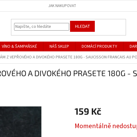
JAK NAKUPOVAT
HLEDAT
VÍNO & ŠAMPAŇSKÉ
NÁŠ SKLEP
DOMÁCÍ PRODUKTY
DAR
M Z VEPŘOVÉHO A DIVOKÉHO PRASETE 180G - SAUCISSON FRANCAIS AU PO
OVÉHO A DIVOKÉHO PRASETE 180G - 
159 Kč
Měrná
Momentálně nedostu
cena: