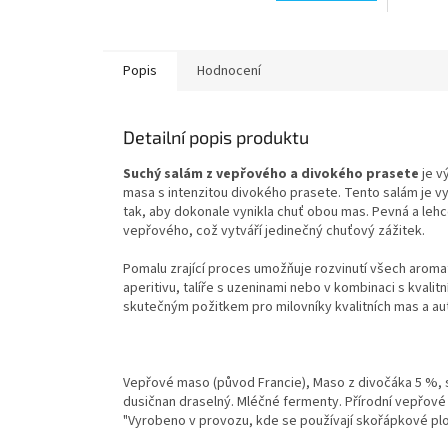
Popis
Hodnocení
Detailní popis produktu
Suchý salám z vepřového a divokého prasete
je v
masa s intenzitou divokého prasete. Tento salám je 
tak, aby dokonale vynikla chuť obou mas. Pevná a leh
vepřového, což vytváří jedinečný chuťový zážitek.
Pomalu zrající proces umožňuje rozvinutí všech aromat 
aperitivu, talíře s uzeninami nebo v kombinaci s kval
skutečným požitkem pro milovníky kvalitních mas a aut
Vepřové maso (původ Francie), Maso z divočáka 5 %, sů
dusičnan draselný. Mléčné fermenty. Přírodní vepřové 
"Vyrobeno v provozu, kde se používají skořápkové plo