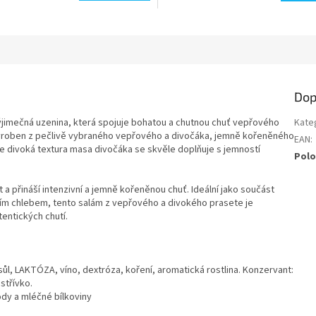
Dop
ýjimečná uzenina, která spojuje bohatou a chutnou chuť vepřového
Kate
vyroben z pečlivě vybraného vepřového a divočáka, jemně kořeněného
EAN
:
ce divoká textura masa divočáka se skvěle doplňuje s jemností
Polo
a přináší intenzivní a jemně kořeněnou chuť. Ideální jako součást
itním chlebem, tento salám z vepřového a divokého prasete je
entických chutí.
l, LAKTÓZA, víno, dextróza, koření, aromatická rostlina. Konzervant:
střívko.
dy a mléčné bílkoviny