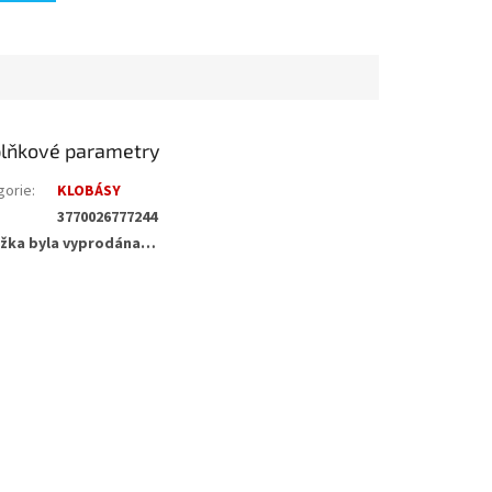
lňkové parametry
gorie
:
KLOBÁSY
3770026777244
žka byla vyprodána…