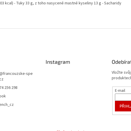
03 kcal) - Tuky 33 g, z toho nasycené mastné kyseliny 13 g - Sacharidy
Instagram
Odebíra
Vložte svů
@
francouzske-spe
produktech
.cz
74 256 298
E-mail
ook
rench_cz
PŘIHL