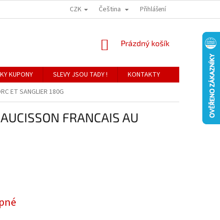
CZK
Čeština
Přihlášení
NÁKUPNÍ
Prázdný košík
KOŠÍK
KY KUPONY
SLEVY JSOU TADY !
KONTAKTY
RC ET SANGLIER 180G
SAUCISSON FRANCAIS AU
pné