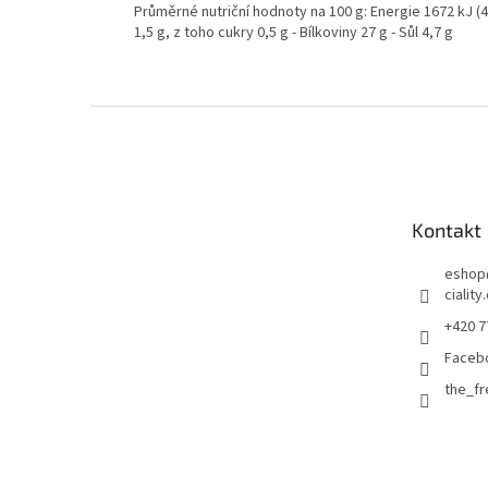
Průměrné nutriční hodnoty na 100 g: Energie 1672 kJ (4
1,5 g, z toho cukry 0,5 g - Bílkoviny 27 g - Sůl 4,7 g
Z
á
p
a
t
Kontakt
í
eshop
ciality
+420 7
Faceb
the_f