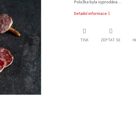
Položka byla vyprodána…
Detailní informace
TISK
ZEPTAT SE
H