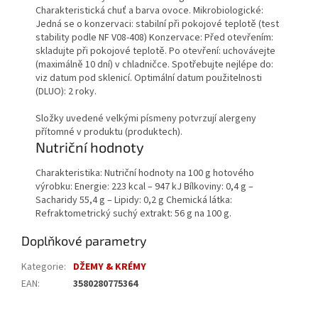
Charakteristická chuť a barva ovoce. Mikrobiologické:
Jedná se o konzervaci: stabilní při pokojové teplotě (test
stability podle NF V08-408) Konzervace: Před otevřením:
skladujte při pokojové teplotě. Po otevření: uchovávejte
(maximálně 10 dní) v chladničce. Spotřebujte nejlépe do:
viz datum pod sklenicí. Optimální datum použitelnosti
(DLUO): 2 roky.
Složky uvedené velkými písmeny potvrzují alergeny
přítomné v produktu (produktech).
Nutriční hodnoty
Charakteristika: Nutriční hodnoty na 100 g hotového
výrobku: Energie: 223 kcal – 947 kJ Bílkoviny: 0,4 g –
Sacharidy 55,4 g – Lipidy: 0,2 g Chemická látka:
Refraktometrický suchý extrakt: 56 g na 100 g.
Doplňkové parametry
Kategorie
:
DŽEMY & KRÉMY
EAN
:
3580280775364