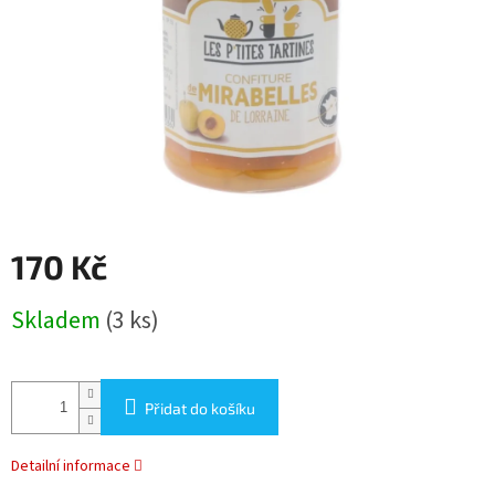
170 Kč
Měrná
Skladem
(3 ks)
cena:
Přidat do košíku
Detailní informace