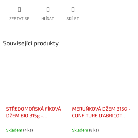
ZEPTAT SE
HLÍDAT
SDÍLET
Související produkty
STŘEDOMOŘSKÁ FÍKOVÁ
MERUŇKOVÁ DŽEM 315G -
DŽEM BIO 315g -
CONFITURE D'ABRICOT
CONFITURE DE FIGUES DE
315G
MÉDITERRANÉE 315G
Skladem
(4 ks)
Skladem
(8 ks)