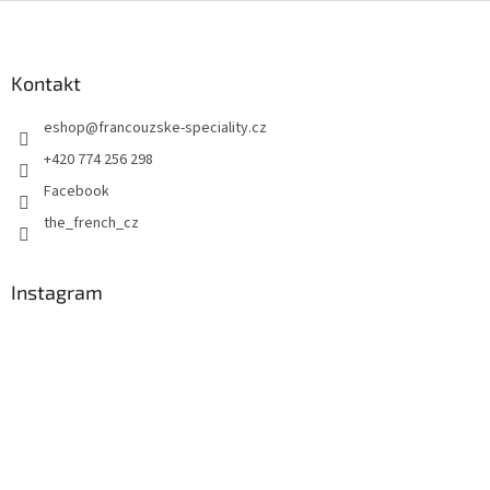
Z
á
p
a
Kontakt
t
eshop
@
francouzske-speciality.cz
í
+420 774 256 298
Facebook
the_french_cz
Instagram