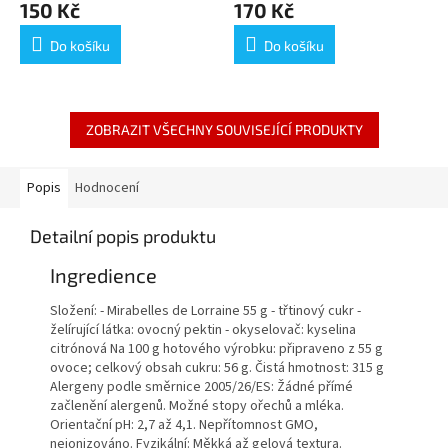
150 Kč
170 Kč
Do košíku
Do košíku
ZOBRAZIT VŠECHNY SOUVISEJÍCÍ PRODUKTY
Popis
Hodnocení
Detailní popis produktu
Ingredience
Složení: - Mirabelles de Lorraine 55 g - třtinový cukr -
želírující látka: ovocný pektin - okyselovač: kyselina
citrónová Na 100 g hotového výrobku: připraveno z 55 g
ovoce; celkový obsah cukru: 56 g. Čistá hmotnost: 315 g
Alergeny podle směrnice 2005/26/ES: Žádné přímé
začlenění alergenů. Možné stopy ořechů a mléka.
Orientační pH: 2,7 až 4,1. Nepřítomnost GMO,
neionizováno. Fyzikální: Měkká až gelová textura.