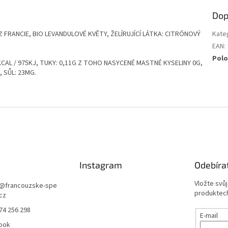
Dop
 FRANCIE, BIO LEVANDULOVÉ KVĚTY, ŽELÍRUJÍCÍ LÁTKA: CITRÓNOVÝ
Kate
EAN
:
Polo
CAL / 975KJ, TUKY: 0,11G Z TOHO NASYCENÉ MASTNÉ KYSELINY 0G,
, SŮL: 23MG.
Instagram
Odebíra
Vložte svů
@
francouzske-spe
produktech
.cz
74 256 298
E-mail
ook