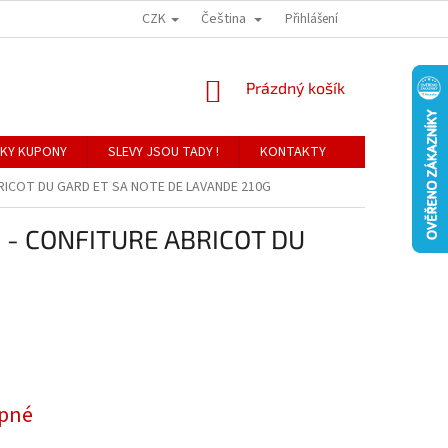
CZK
Čeština
Přihlášení
NÁKUPNÍ
Prázdný košík
KOŠÍK
KY KUPONY
SLEVY JSOU TADY !
KONTAKTY
RICOT DU GARD ET SA NOTE DE LAVANDE 210G
- CONFITURE ABRICOT DU
pné