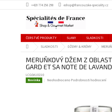
Přejít
+420 774 256 298
eshop@francouzske-speciality.cz
na
obsah
ČERSTVÉ PRODUKTY
SLANY
SLADKOSTI
Domů
SLADKOSTI
DŽEMY & KRÉMY
MERUŇK
MERUŇKOVÝ DŽEM Z OBLASTI
GARD ET SA NOTE DE LAVAND
LCG0A10210
Průměrné
Neohodnoceno
Podrobnosti hodnocení
Novinka
hodnocení
produktu
je
0,0
z
5