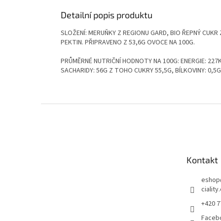
Detailní popis produktu
SLOŽENÍ: MERUŇKY Z REGIONU GARD, BIO ŘEPNÝ CUKR Z
PEKTIN. PŘIPRAVENO Z 53,6G OVOCE NA 100G.
PRŮMĚRNÉ NUTRIČNÍ HODNOTY NA 100G: ENERGIE: 227K
SACHARIDY: 56G Z TOHO CUKRY 55,5G, BÍLKOVINY: 0,5G
Z
á
p
a
t
Kontakt
í
eshop
ciality
+420 7
Faceb