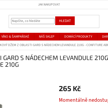
JAK NAKUPOVAT
HLEDAT
VÍNO & ŠAMPAŇSKÉ
NÁŠ SKLEP
DOMÁCÍ PRODUKTY
DAR
OVÝ DŽEM Z OBLASTI GARD S NÁDECHEM LEVANDULE 210G - CONFITURE AB
 GARD S NÁDECHEM LEVANDULE 210G 
E 210G
265 Kč
Měrná
Momentálně nedostu
cena: