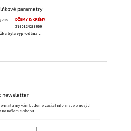
lňkové parametry
gorie
:
DŽEMY & KRÉMY
3760124233650
žka byla vyprodána…
t newsletter
j e-mail a my vám budeme zasílat informace o nových
 na našem e-shopu.