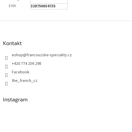
EAN
:
328750034735
Z
á
p
a
Kontakt
t
eshop
@
francouzske-speciality.cz
í
+420 774 256 298
Facebook
the_french_cz
Instagram