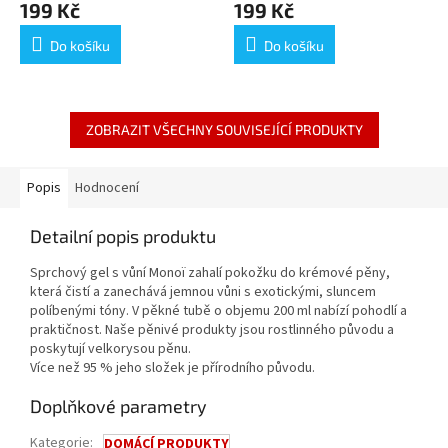
199 Kč
199 Kč
Do košíku
Do košíku
ZOBRAZIT VŠECHNY SOUVISEJÍCÍ PRODUKTY
Popis
Hodnocení
Detailní popis produktu
Sprchový gel s vůní Monoï zahalí pokožku do krémové pěny,
která čistí a zanechává jemnou vůni s exotickými, sluncem
políbenými tóny. V pěkné tubě o objemu 200 ml nabízí pohodlí a
praktičnost. Naše pěnivé produkty jsou rostlinného původu a
poskytují velkorysou pěnu.
Více než 95 % jeho složek je přírodního původu.
Doplňkové parametry
Kategorie
:
DOMÁCÍ PRODUKTY