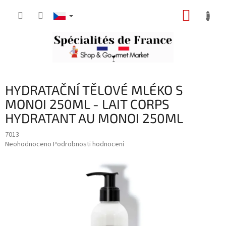
Přejít
NÁKUP
na
obsah
KOŠÍK
HYDRATAČNÍ TĚLOVÉ MLÉKO S
MONOI 250ML - LAIT CORPS
HYDRATANT AU MONOI 250ML
7013
Průměrné
Neohodnoceno
Podrobnosti hodnocení
hodnocení
produktu
je
0,0
z
5
hvězdiček.