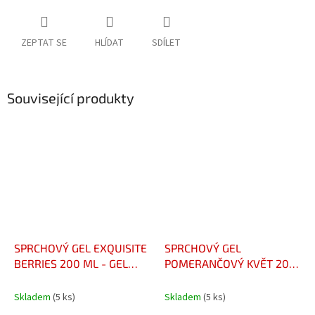
ZEPTAT SE
HLÍDAT
SDÍLET
Související produkty
SPRCHOVÝ GEL EXQUISITE
SPRCHOVÝ GEL
BERRIES 200 ML - GEL
POMERANČOVÝ KVĚT 200
DOUCHE EXQUISITE
ML - GEL DOUCHE FLEUR
BERRIES 200ML
D’ORANGER 200 ML
Skladem
(5 ks)
Skladem
(5 ks)