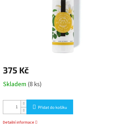
375 Kč
Měrná
Skladem
(8 ks)
cena:
Přidat do košíku
Detailní informace