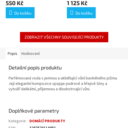
550 Kč
1 125 Kč
Do košíku
Do košíku
ZOBRAZIT VŠECHNY SOUVISEJÍCÍ PRODUKTY
Popis
Hodnocení
Detailní popis produktu
Parfémovaná voda s jemnou a uklidňující vůní bavlněného pižma.
Její elegantní kompozice spojuje pudrové a hřejivé tóny a
vytváří delikátní, příjemnou a dlouhotrvající vůni.
Doplňkové parametry
Kategorie
:
DOMÁCÍ PRODUKTY
EAN
:
3287570114482