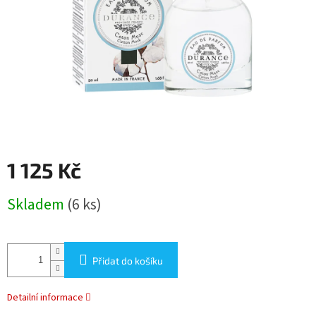
1 125 Kč
Měrná
Skladem
(6 ks)
cena:
Přidat do košíku
Detailní informace