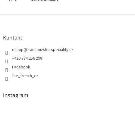
Z
á
p
a
Kontakt
t
eshop
@
francouzske-speciality.cz
í
+420 774 256 298
Facebook
the_french_cz
Instagram