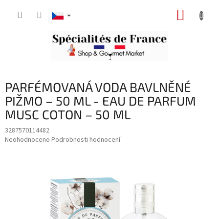
Přejít
NÁKUP
na
obsah
KOŠÍK
PARFÉMOVANÁ VODA BAVLNĚNÉ
PIŽMO – 50 ML - EAU DE PARFUM
MUSC COTON – 50 ML
3287570114482
Průměrné
Neohodnoceno
Podrobnosti hodnocení
hodnocení
produktu
je
0,0
z
5
hvězdiček.