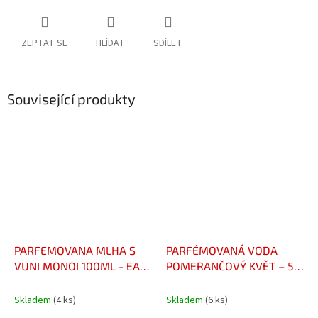
ZEPTAT SE
HLÍDAT
SDÍLET
Související produkty
PARFEMOVANA MLHA S
PARFÉMOVANÁ VODA
VUNI MONOI 100ML - EAU
POMERANČOVÝ KVĚT – 50
FRAICHE AU PARFUM DE
ML - EAU DE PARFUM
MONOI 100ML
FLEUR D’ORANGER – 50
Skladem
(4 ks)
Skladem
(6 ks)
ML