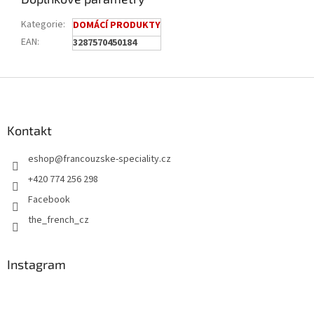
Kategorie
:
DOMÁCÍ PRODUKTY
EAN
:
3287570450184
Z
á
p
a
Kontakt
t
eshop
@
francouzske-speciality.cz
í
+420 774 256 298
Facebook
the_french_cz
Instagram