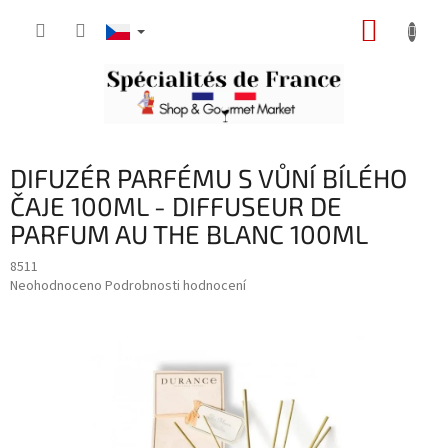
Přejít
NÁKUP
na
obsah
KOŠÍK
DIFUZÉR PARFÉMU S VŮNÍ BÍLÉHO
ČAJE 100ML - DIFFUSEUR DE
PARFUM AU THE BLANC 100ML
8511
Průměrné
Neohodnoceno
Podrobnosti hodnocení
hodnocení
produktu
je
0,0
z
5
hvězdiček.