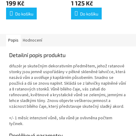
199 Kč
1 125 Kč
Do košíku
Do košíku
Popis
Hodnocení
Detailní popis produktu
difuzér je skutečným dekorativním předmětem, jehož ratanové
stonky jsou jemně uspořádány v pěkné skleněné lahvičce, která
nasává vůni a uvolňuje ji kapilárním působením. Snadno se
používá a dá se znovu naplnit. Skládá se z lahvičky naplněné vůní
a 8 ratanových stonků. Vůně bílého čaje, vás zahalí do
rafinované, květinové a krystalické vůně se zelenými, jemnými a
lehce sladkými tóny. Znovu objevte veškerou jemnost a
vzácnost bílého čaje, který představuje skutečný sladký akord.
+/- 1 měsíc intenzivní vůně, síla vůně je ovlivněna počtem
tyčinek.
Doplňkové parametry