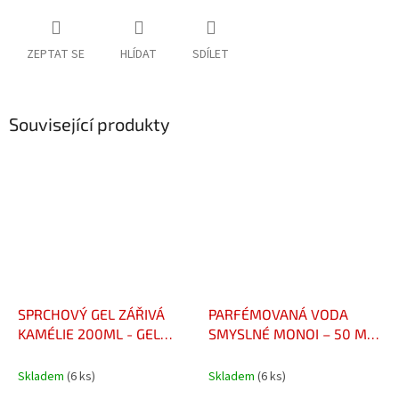
ZEPTAT SE
HLÍDAT
SDÍLET
Související produkty
SPRCHOVÝ GEL ZÁŘIVÁ
PARFÉMOVANÁ VODA
KAMÉLIE 200ML - GEL
SMYSLNÉ MONOI – 50 ML
DOUCHE CAMÉLIA
- EAU DE PARFUM MONOÏ
ÉCLATANT 200 ML
SENSUEL – 50 ML
Skladem
(6 ks)
Skladem
(6 ks)