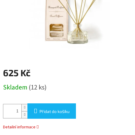
625 Kč
Měrná
Skladem
(12 ks)
cena:
Přidat do košíku
Detailní informace