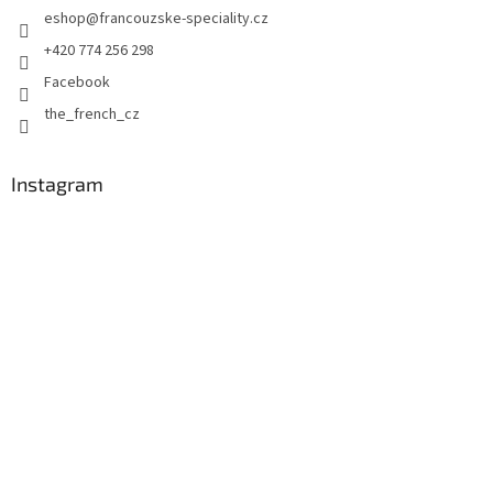
eshop
@
francouzske-speciality.cz
í
+420 774 256 298
Facebook
the_french_cz
Instagram