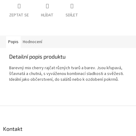
ZEPTAT SE
HLÍDAT
SDÍLET
Popis
Hodnocení
Detailní popis produktu
Barevný mix cherry rajčat různých tvarů a barev. Jsou křupavá,
šťavnatá a chutná, s vyváženou kombinací sladkosti a svěžesti.
Ideální jako občerstvení, do salátů nebo k ozdobení pokrmů.
Z
á
p
a
Kontakt
t