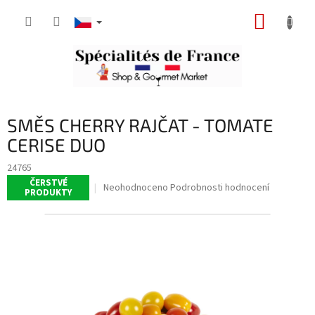
Přejít
NÁKUP
na
obsah
KOŠÍK
SMĚS CHERRY RAJČAT - TOMATE
CERISE DUO
24765
ČERSTVÉ
Průměrné
Neohodnoceno
Podrobnosti hodnocení
PRODUKTY
hodnocení
produktu
je
0,0
z
5
hvězdiček.