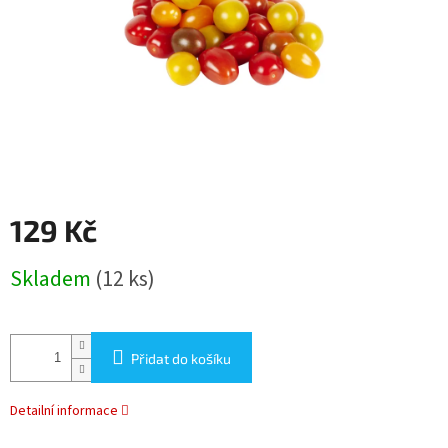
129 Kč
Měrná
Skladem
(12 ks)
cena:
Přidat do košíku
Detailní informace