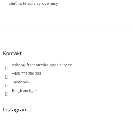
chuť na telecí a sýrové mísy
Z
á
p
a
Kontakt
t
eshop
@
francouzske-speciality.cz
í
+420 774 256 298
Facebook
the_french_cz
Instagram