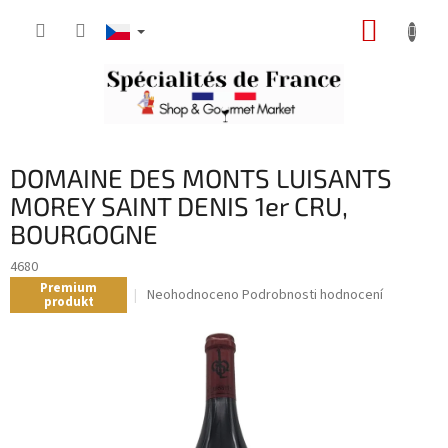
Přejít
NÁKUP
na
obsah
KOŠÍK
DOMAINE DES MONTS LUISANTS
MOREY SAINT DENIS 1er CRU,
BOURGOGNE
4680
Premium
Průměrné
Neohodnoceno
Podrobnosti hodnocení
produkt
hodnocení
produktu
je
0,0
z
5
hvězdiček.