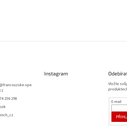
Instagram
Odebíra
Vložte svů
@
francouzske-spe
produktech
.cz
74 256 298
E-mail
ook
rench_cz
PŘIHL