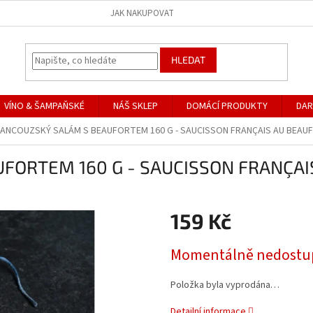
JAK NAKUPOVAT
HLEDAT
VÍNO & ŠAMPAŇSKÉ
NÁŠ SKLEP
DOMÁCÍ PRODUKTY
DAR
ANCOUZSKÝ SALÁM S BEAUFORTEM 160 G - SAUCISSON FRANÇAIS AU BEAU
FORTEM 160 G - SAUCISSON FRANÇAIS
159 Kč
Měrná
Momentálně nedostu
cena:
Položka byla vyprodána…
Detailní informace