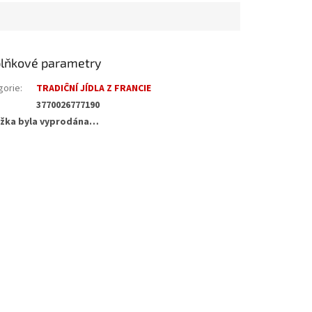
lňkové parametry
gorie
:
TRADIĈNÍ JÍDLA Z FRANCIE
3770026777190
žka byla vyprodána…