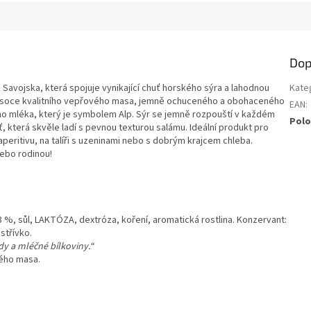
Dop
z Savojska, která spojuje vynikající chuť horského sýra a lahodnou
Kate
 vysoce kvalitního vepřového masa, jemně ochuceného a obohaceného
EAN
:
o mléka, který je symbolem Alp. Sýr se jemně rozpouští v každém
Polo
která skvěle ladí s pevnou texturou salámu. Ideální produkt pro
aperitivu, na talíři s uzeninami nebo s dobrým krajcem chleba.
 nebo rodinou!
%, sůl, LAKTÓZA, dextróza, koření, aromatická rostlina. Konzervant:
střívko.
dy a mléčné bílkoviny.“
vého masa.