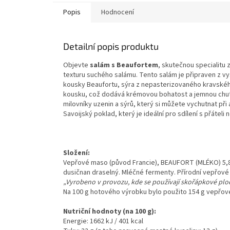
Popis
Hodnocení
Detailní popis produktu
Objevte
salám s Beaufortem
, skutečnou specialitu 
texturu suchého salámu. Tento salám je připraven z
kousky Beaufortu, sýra z nepasterizovaného kravskéh
kousku, což dodává krémovou bohatost a jemnou chuť, 
milovníky uzenin a sýrů, který si můžete vychutnat při 
Savoijský poklad, který je ideální pro sdílení s přáteli
Složení:
Vepřové maso (původ Francie), BEAUFORT (MLÉKO) 5,8 
dusičnan draselný. Mléčné fermenty. Přírodní vepřové 
„Vyrobeno v provozu, kde se používají skořápkové plo
Na 100 g hotového výrobku bylo použito 154 g vepřo
Nutriční hodnoty (na 100 g):
Energie: 1662 kJ / 401 kcal