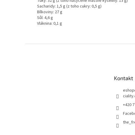
Tuky: 32 g (z toho nasycené mastné kyseliny: 13 g)
Sacharidy: 1,5 g (z toho cukry: 0,5 g)
Bílkoviny: 27 g
Sůl: 4,6 g
Vláknina: 0,1 g
Z
á
p
a
t
Kontakt
í
eshop
ciality
+420 7
Faceb
the_f