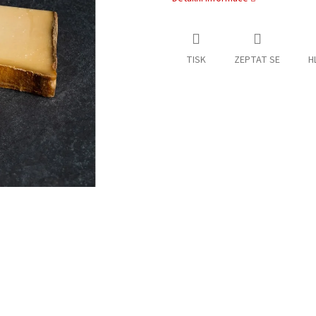
TISK
ZEPTAT SE
H