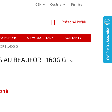
CZK
Čeština
Přihlášení
NÁKUPNÍ
Prázdný košík
KOŠÍK
KY KUPONY
SLEVY JSOU TADY !
KONTAKTY
FORT 160G G
 AU BEAUFORT 160G G
8658
pné