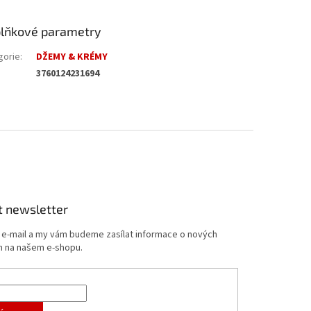
lňkové parametry
gorie
:
DŽEMY & KRÉMY
3760124231694
t newsletter
j e-mail a my vám budeme zasílat informace o nových
 na našem e-shopu.