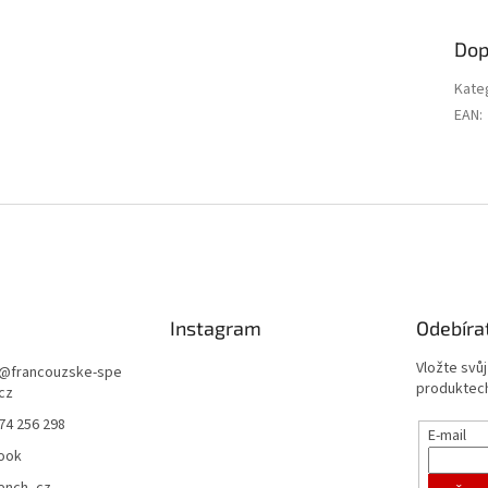
Dop
Kate
EAN
:
Instagram
Odebíra
Vložte svů
@
francouzske-spe
produktech
.cz
74 256 298
E-mail
ook
rench_cz