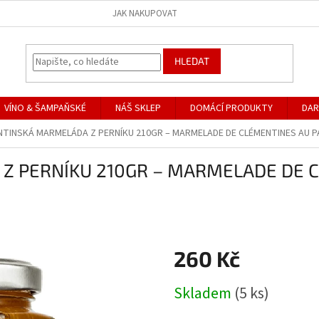
JAK NAKUPOVAT
HLEDAT
VÍNO & ŠAMPAŇSKÉ
NÁŠ SKLEP
DOMÁCÍ PRODUKTY
DAR
TINSKÁ MARMELÁDA Z PERNÍKU 210GR – MARMELADE DE CLÉMENTINES AU PAI
 PERNÍKU 210GR – MARMELADE DE C
260 Kč
Měrná
Skladem
(5 ks)
cena: