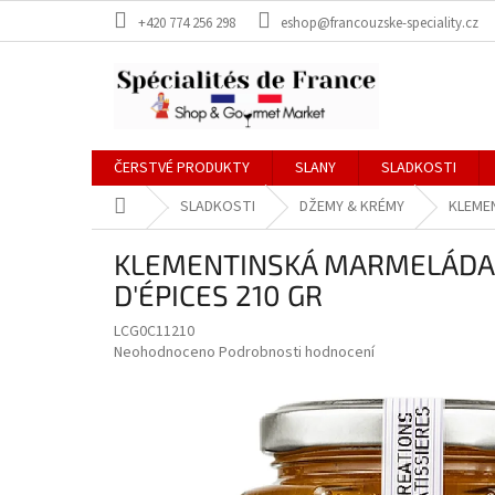
Přejít
+420 774 256 298
eshop@francouzske-speciality.cz
na
obsah
ČERSTVÉ PRODUKTY
SLANY
SLADKOSTI
Domů
SLADKOSTI
DŽEMY & KRÉMY
KLEMEN
KLEMENTINSKÁ MARMELÁDA Z
D'ÉPICES 210 GR
LCG0C11210
Průměrné
Neohodnoceno
Podrobnosti hodnocení
hodnocení
produktu
je
0,0
z
5