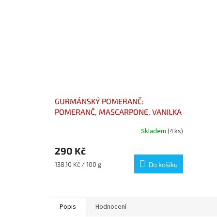
GURMÁNSKÝ POMERANČ:
POMERANČ, MASCARPONE, VANILKA
A COINTREAU 210G – CONFITURE
Skladem
(4 ks)
D'ORANGE, COINTREAU,
MASCARPONE ET VANILLE –
290 Kč
ORANGE GOURMANDE
Měrná
138,10 Kč / 100 g
Do košíku
cena:
Popis
Hodnocení