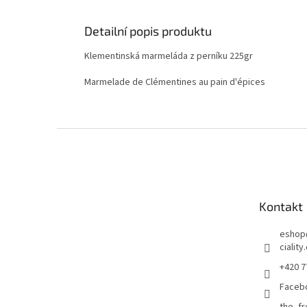
Detailní popis produktu
Klementinská marmeláda z perníku 225gr
Marmelade de Clémentines au pain d'épices
Z
á
p
a
t
Kontakt
í
eshop
ciality
+420 7
Faceb
the_f