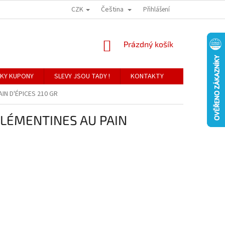
CZK
Čeština
Přihlášení
NÁKUPNÍ
Prázdný košík
KOŠÍK
KY KUPONY
SLEVY JSOU TADY !
KONTAKTY
N D'ÉPICES 210 GR
LÉMENTINES AU PAIN