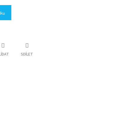
íku
LÍDAT
SDÍLET