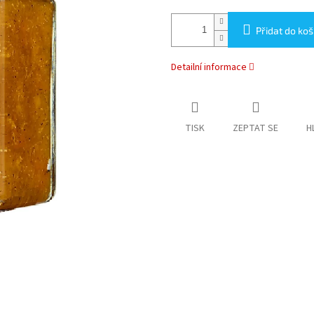
Přidat do koš
Detailní informace
TISK
ZEPTAT SE
H