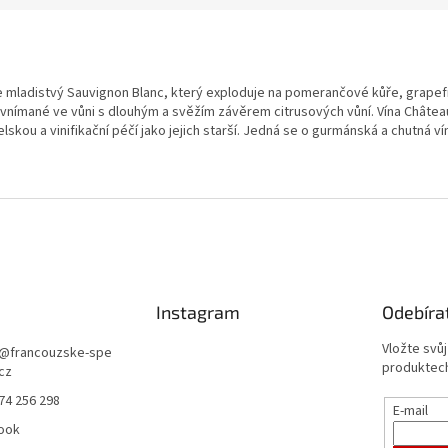
je mladistvý Sauvignon Blanc, který exploduje na pomerančové kůře, grape
vnímané ve vůni s dlouhým a svěžím závěrem citrusových vůní. Vína Châtea
skou a vinifikační péčí jako jejich starší. Jedná se o gurmánská a chutná v
Instagram
Odebíra
Vložte svů
@
francouzske-spe
produktech
.cz
74 256 298
E-mail
ook