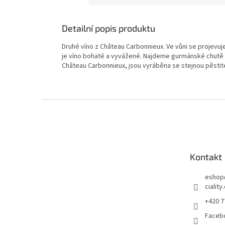
Detailní popis produktu
Druhé víno z Château Carbonnieux. Ve vůni se projevu
je víno bohaté a vyvážené. Najdeme gurmánské chutě 
Château Carbonnieux, jsou vyráběna se stejnou pěstitel
Z
á
p
a
t
Kontakt
í
eshop
ciality
+420 7
Faceb