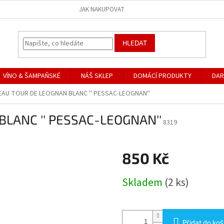
JAK NAKUPOVAT
HLEDAT
VÍNO & ŠAMPAŇSKÉ
NÁŠ SKLEP
DOMÁCÍ PRODUKTY
DAR
AU TOUR DE LEOGNAN BLANC '' PESSAC-LEOGNAN''
LANC '' PESSAC-LEOGNAN''
8319
850 Kč
Měrná
Skladem
(2 ks)
cena:
Přidat do koš