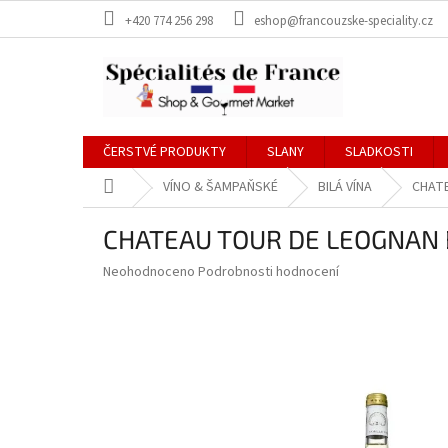
Přejít
+420 774 256 298
eshop@francouzske-speciality.cz
na
obsah
ČERSTVÉ PRODUKTY
SLANY
SLADKOSTI
Domů
VÍNO & ŠAMPAŇSKÉ
BILÁ VÍNA
CHATE
CHATEAU TOUR DE LEOGNAN B
Průměrné
Neohodnoceno
Podrobnosti hodnocení
hodnocení
produktu
je
0,0
z
5
hvězdiček.