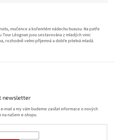
fruitu, mučence a kořenitém nádechu buxusu. Na patře
u Tour Léognan jsou sestavována z mladých vinic
ína, rozhodně velmi příjemná a dobře pitelná mladá.
t newsletter
j e-mail a my vám budeme zasílat informace o nových
 na našem e-shopu.